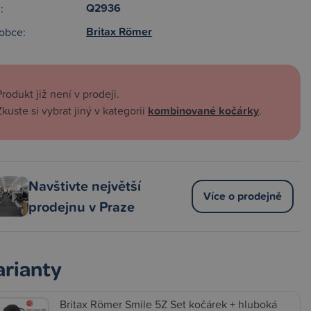
Q2936
:
Britax Römer
obce:
Produkt již není v prodeji.
Zkuste si vybrat jiný v kategorii
kombinované kočárky
.
Navštivte největší
Více o prodejně
prodejnu v Praze
arianty
Britax Römer Smile 5Z Set kočárek + hluboká