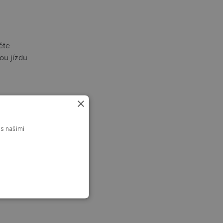
ěte
ou jízdu
×
s našimi