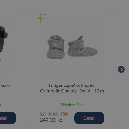
Size -
Lodger capáčky Slipper
Ciumbelle Donkey - Vel. 6 - 12 m
s
Skladem
5 ks
529,00 Kč
-53%
tail
Detail
249,00 Kč