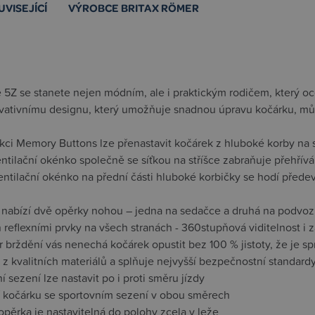
UVISEJÍCÍ
VÝROBCE BRITAX RÖMER
 5Z se stanete nejen módním, ale i praktickým rodičem, který oc
ovativnímu designu, který umožňuje snadnou úpravu kočárku, m
nkci Memory Buttons lze přenastavit kočárek z hluboké korby na
ntilační okénko společně se síťkou na stříšce zabraňuje přehřívá
entilační okénko na přední části hluboké korbičky se hodí přede
 nabízí dvě opěrky nohou – jedna na sedačce a druhá na podvoz
 reflexními prvky na všech stranách - 360stupňová viditelnost 
r brždění vás nenechá kočárek opustit bez 100 % jistoty, že je 
z kvalitních materiálů a splňuje nejvyšší bezpečnostní standard
í sezení lze nastavit po i proti směru jízdy
í kočárku se sportovním sezení v obou směrech
pěrka je nastavitelná do polohy zcela v leže