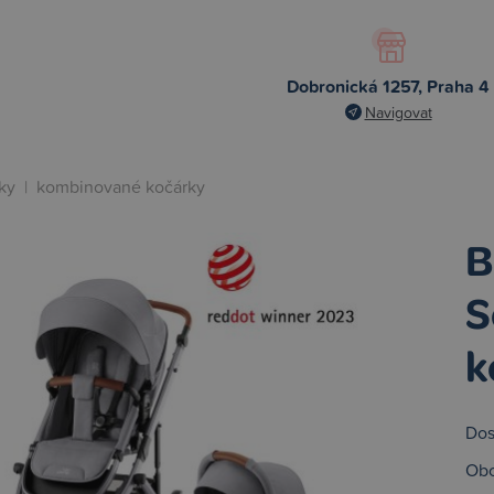
Dobronická 1257, Praha 4
Navigovat
ky
|
kombinované kočárky
B
S
k
Dos
Obc