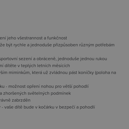
ení jeho všestrannost a funkčnost
ůže být rychle a jednoduše přizpůsoben různým potřebám
 sportovní sezení a obráceně, jednoduše jednou rukou
ní dítěte v teplých letních měsících
vším miminkům, která už zvládnou pást koníčky (poloha na
ku - možnost opření nohou pro větší pohodlí
i za zhoršených světelných podmínek
správně zabrzděn
y - vaše dítě bude v kočárku v bezpečí a pohodlí