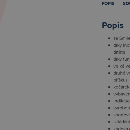
POPIS
SO
Popis
se Smile
díky in
dítěte
díky fu
velké ve
druhé v
bříšku)
kočárek
vybaven
indikáto
vyroben 
sportovn
skládán
zádová o