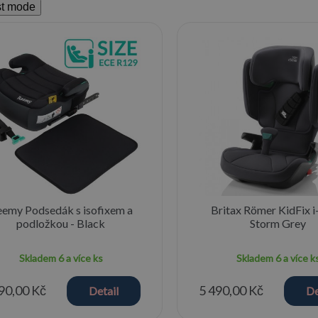
st mode
emy Podsedák s isofixem a
Britax Römer KidFix i-
podložkou - Black
Storm Grey
Skladem
6 a více ks
Skladem
6 a více k
90,00 Kč
5 490,00 Kč
Detail
De