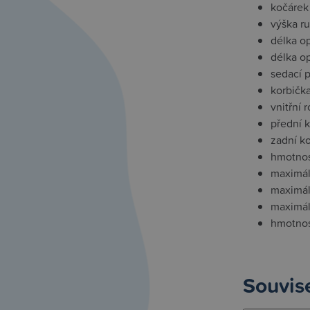
kočárek
výška ru
délka o
délka o
sedací 
korbičk
vnitřní 
přední k
zadní k
hmotnos
maximál
maximál
maximál
hmotnos
Souvise