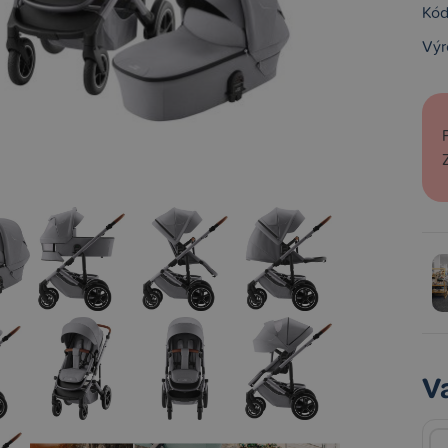
Kód
Výr
V