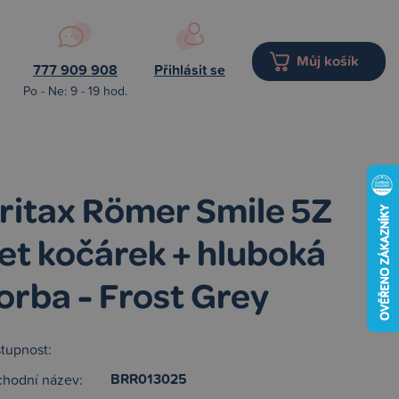
Můj košík
777 909 908
Přihlásit se
Po - Ne: 9 - 19 hod.
ritax Römer Smile 5Z
et kočárek + hluboká
orba - Frost Grey
tupnost:
BRR013025
hodní název: