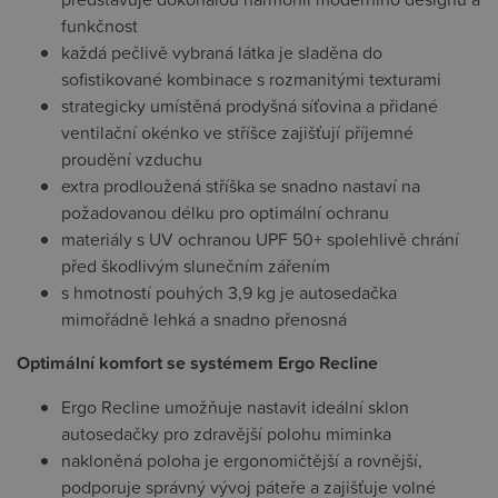
funkčnost
každá pečlivě vybraná látka je sladěna do
sofistikované kombinace s rozmanitými texturami
strategicky umístěná prodyšná síťovina a přidané
ventilační okénko ve stříšce zajišťují příjemné
proudění vzduchu
extra prodloužená stříška se snadno nastaví na
požadovanou délku pro optimální ochranu
materiály s UV ochranou UPF 50+ spolehlivě chrání
před škodlivým slunečním zářením
s hmotností pouhých 3,9 kg je autosedačka
mimořádně lehká a snadno přenosná
Optimální komfort se systémem Ergo Recline
Ergo Recline umožňuje nastavit ideální sklon
autosedačky pro zdravější polohu miminka
nakloněná poloha je ergonomičtější a rovnější,
podporuje správný vývoj páteře a zajišťuje volné