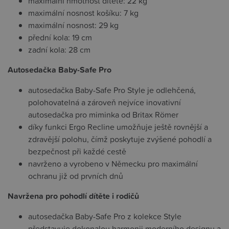
maximální hmotnost dítěte: 22 kg
maximální nosnost košíku: 7 kg
maximální nosnost: 29 kg
přední kola: 19 cm
zadní kola: 28 cm
Autosedačka Baby-Safe Pro
autosedačka Baby-Safe Pro Style je odlehčená,
polohovatelná a zároveň nejvíce inovativní
autosedačka pro miminka od Britax Römer
díky funkci Ergo Recline umožňuje ještě rovnější a
zdravější polohu, čímž poskytuje zvýšené pohodlí a
bezpečnost při každé cestě
navrženo a vyrobeno v Německu pro maximální
ochranu již od prvních dnů
Navržena pro pohodlí dítěte i rodičů
autosedačka Baby-Safe Pro z kolekce Style
představuje dokonalou harmonii moderního designu a