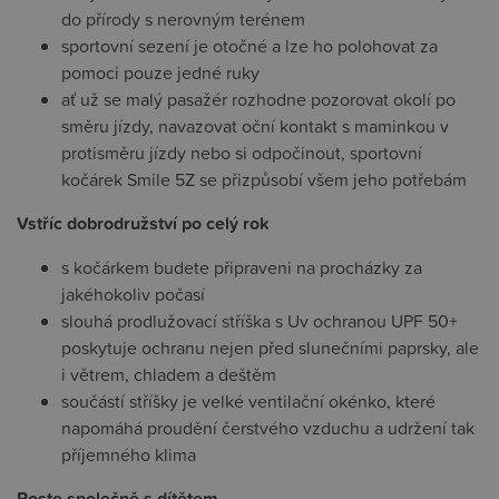
do přírody s nerovným terénem
sportovní sezení je otočné a lze ho polohovat za
pomoci pouze jedné ruky
ať už se malý pasažér rozhodne pozorovat okolí po
směru jízdy, navazovat oční kontakt s maminkou v
protisměru jízdy nebo si odpočinout, sportovní
kočárek Smile 5Z se přizpůsobí všem jeho potřebám
Vstříc dobrodružství po celý rok
s kočárkem budete připraveni na procházky za
jakéhokoliv počasí
slouhá prodlužovací stříška s Uv ochranou UPF 50+
poskytuje ochranu nejen před slunečními paprsky, ale
i větrem, chladem a deštěm
součástí stříšky je velké ventilační okénko, které
napomáhá proudění čerstvého vzduchu a udržení tak
příjemného klima
Roste společně s dítětem