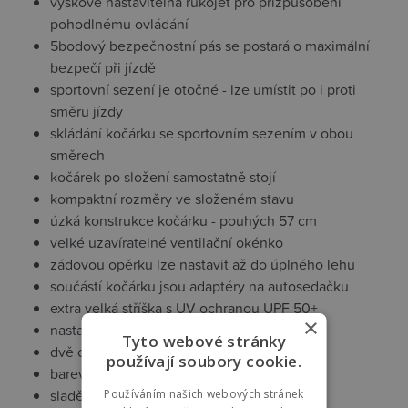
výškově nastavitelná rukojeť pro přizpůsobení
pohodlnému ovládání
5bodový bezpečnostní pás se postará o maximální
bezpečí při jízdě
sportovní sezení je otočné - lze umístit po i proti
směru jízdy
skládání kočárku se sportovním sezením v obou
směrech
kočárek po složení samostatně stojí
kompaktní rozměry ve složeném stavu
úzká konstrukce kočárku - pouhých 57 cm
velké uzavíratelné ventilační okénko
zádovou opěrku lze nastavit až do úplného lehu
součástí kočárku jsou adaptéry na autosedačku
extra velká stříška s UV ochranou UPF 50+
×
nastavitelná opěrka nohou
Tyto webové stránky
dvě opěrky nohou
používají soubory cookie.
barevně sladěné zipy
sladěná měkká vložka Premium
Používáním našich webových stránek