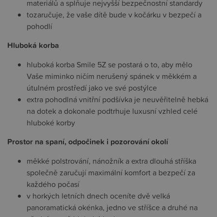
materiálů a splňuje nejvyšší bezpečnostní standardy
tozaručuje, že vaše dítě bude v kočárku v bezpečí a
pohodlí
Hluboká korba
hluboká korba Smile 5Z se postará o to, aby mělo
Vaše miminko ničím nerušený spánek v měkkém a
útulném prostředí jako ve své postýlce
extra pohodlná vnitřní podšívka je neuvěřitelně hebká
na dotek a dokonale podtrhuje luxusní vzhled celé
hluboké korby
Prostor na spaní, odpočinek i pozorování okolí
měkké polstrování, nánožník a extra dlouhá stříška
společně zaručují maximální komfort a bezpečí za
každého počasí
v horkých letních dnech oceníte dvě velká
panoramatická okénka, jedno ve stříšce a druhé na