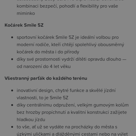
kombinaci bezpečí, pohodlí a flexibility pro vaše
miminko
Kočárek Smile 5Z
sportovní kočárek Smile 5Z je ideální volbou pro
moderní rodiče, kteří chtějí spolehlivý obousměrný
kočárek do města i do přírody
díky své prostornosti vydrží dítěti opravdu dlouho —
od narození do 4 let věku
Všestranný parťák do každého terénu
inovativní design, chytré funkce a skvělé jízdní
vlastnosti, to je Smile 5Z
díky centrálnímu odpružení, velkým gumovým kolům
bez hrozby propíchnutí a kvalitní konstrukci zažijete
hladkou jízdu
to vše, ať už se vydáte na procházky do města s
úzkými uličkami a dlážděnými cestami nebo na výlet