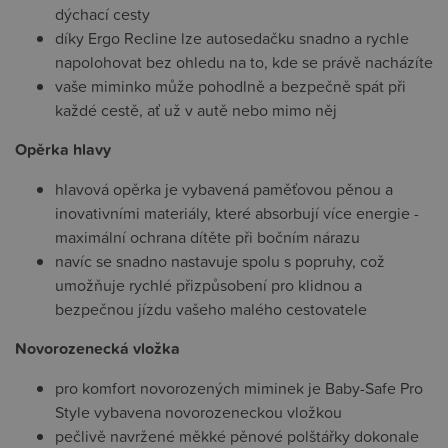
dýchací cesty
díky Ergo Recline lze autosedačku snadno a rychle
napolohovat bez ohledu na to, kde se právě nacházíte
vaše miminko může pohodlně a bezpečně spát při
každé cestě, ať už v autě nebo mimo něj
Opěrka hlavy
hlavová opěrka je vybavená paměťovou pěnou a
inovativními materiály, které absorbují více energie -
maximální ochrana dítěte při bočním nárazu
navíc se snadno nastavuje spolu s popruhy, což
umožňuje rychlé přizpůsobení pro klidnou a
bezpečnou jízdu vašeho malého cestovatele
Novorozenecká vložka
pro komfort novorozených miminek je Baby-Safe Pro
Style vybavena novorozeneckou vložkou
pečlivě navržené měkké pěnové polštářky dokonale