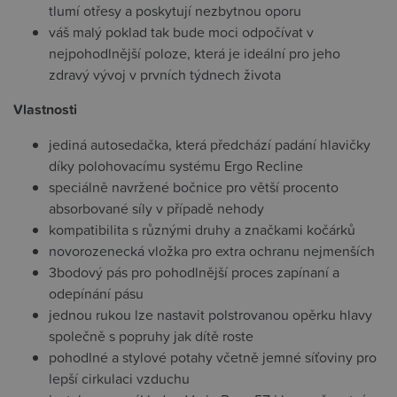
tlumí otřesy a poskytují nezbytnou oporu
váš malý poklad tak bude moci odpočívat v
nejpohodlnější poloze, která je ideální pro jeho
zdravý vývoj v prvních týdnech života
Vlastnosti
jediná autosedačka, která předchází padání hlavičky
díky polohovacímu systému Ergo Recline
speciálně navržené bočnice pro větší procento
absorbované síly v případě nehody
kompatibilita s různými druhy a značkami kočárků
novorozenecká vložka pro extra ochranu nejmenších
3bodový pás pro pohodlnější proces zapínaní a
odepínání pásu
jednou rukou lze nastavit polstrovanou opěrku hlavy
společně s popruhy jak dítě roste
pohodlné a stylové potahy včetně jemné síťoviny pro
lepší cirkulaci vzduchu