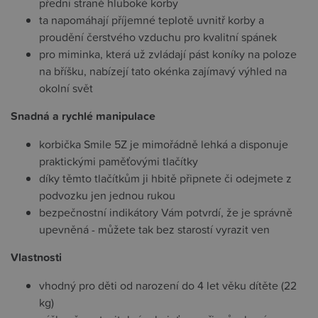
přední straně hluboké korby
ta napomáhají příjemné teplotě uvnitř korby a
proudění čerstvého vzduchu pro kvalitní spánek
pro miminka, která už zvládají pást koníky na poloze
na bříšku, nabízejí tato okénka zajímavý výhled na
okolní svět
Snadná a rychlé manipulace
korbička Smile 5Z je mimořádně lehká a disponuje
praktickými paměťovými tlačítky
díky těmto tlačítkům ji hbitě připnete či odejmete z
podvozku jen jednou rukou
bezpečnostní indikátory Vám potvrdí, že je správně
upevněná - můžete tak bez starostí vyrazit ven
Vlastnosti
vhodný pro děti od narození do 4 let věku dítěte (22
kg)