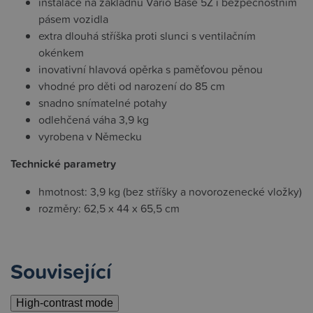
instalace na základnu Vario Base 5Z i bezpečnostním
pásem vozidla
extra dlouhá stříška proti slunci s ventilačním
okénkem
inovativní hlavová opěrka s paměťovou pěnou
vhodné pro děti od narození do 85 cm
snadno snímatelné potahy
odlehčená váha 3,9 kg
vyrobena v Německu
Technické parametry
hmotnost: 3,9 kg (bez stříšky a novorozenecké vložky)
rozměry: 62,5 x 44 x 65,5 cm
Související
High-contrast mode