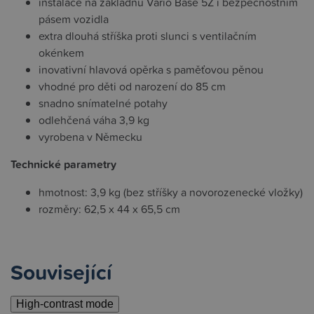
instalace na základnu Vario Base 5Z i bezpečnostním
pásem vozidla
extra dlouhá stříška proti slunci s ventilačním
okénkem
inovativní hlavová opěrka s paměťovou pěnou
vhodné pro děti od narození do 85 cm
snadno snímatelné potahy
odlehčená váha 3,9 kg
vyrobena v Německu
Technické parametry
hmotnost: 3,9 kg (bez stříšky a novorozenecké vložky)
rozměry: 62,5 x 44 x 65,5 cm
Související
High-contrast mode