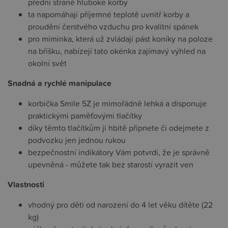
přední straně hluboké korby
ta napomáhají příjemné teplotě uvnitř korby a
proudění čerstvého vzduchu pro kvalitní spánek
pro miminka, která už zvládají pást koníky na poloze
na bříšku, nabízejí tato okénka zajímavý výhled na
okolní svět
Snadná a rychlé manipulace
korbička Smile 5Z je mimořádně lehká a disponuje
praktickými paměťovými tlačítky
díky těmto tlačítkům ji hbitě připnete či odejmete z
podvozku jen jednou rukou
bezpečnostní indikátory Vám potvrdí, že je správně
upevněná - můžete tak bez starostí vyrazit ven
Vlastnosti
vhodný pro děti od narození do 4 let věku dítěte (22
kg)