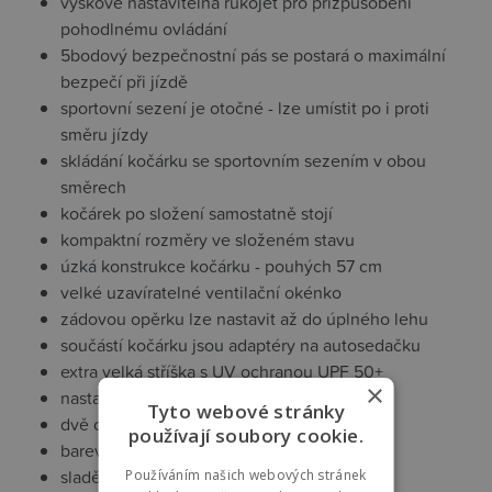
výškově nastavitelná rukojeť pro přizpůsobení
pohodlnému ovládání
5bodový bezpečnostní pás se postará o maximální
bezpečí při jízdě
sportovní sezení je otočné - lze umístit po i proti
směru jízdy
skládání kočárku se sportovním sezením v obou
směrech
kočárek po složení samostatně stojí
kompaktní rozměry ve složeném stavu
úzká konstrukce kočárku - pouhých 57 cm
velké uzavíratelné ventilační okénko
zádovou opěrku lze nastavit až do úplného lehu
součástí kočárku jsou adaptéry na autosedačku
extra velká stříška s UV ochranou UPF 50+
×
nastavitelná opěrka nohou
Tyto webové stránky
dvě opěrky nohou
používají soubory cookie.
barevně sladěné zipy
sladěná měkká vložka Premium
Používáním našich webových stránek