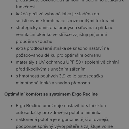
funkčnost
každá pečlivě vybraná látka je sladěna do
sofistikované kombinace s rozmanitými texturami
strategicky umístěná prodyšná síťovina a přidané
ventilační okénko ve stříšce zajišťují příjemné
proudění vzduchu
extra prodloužená stříška se snadno nastaví na
požadovanou délku pro optimální ochranu
materiály s UV ochranou UPF 50+ spolehlivě chrání
před škodlivým slunečním zářením
s hmotností pouhých 3,9 kg je autosedačka
mimořádně lehká a snadno přenosná
Optimální komfort se systémem Ergo Recline
Ergo Recline umožňuje nastavit ideální sklon
autosedačky pro zdravější polohu miminka
nakloněná poloha je ergonomičtější a rovnější,
podporuje správný vývoj páteře a zajišťuje volné