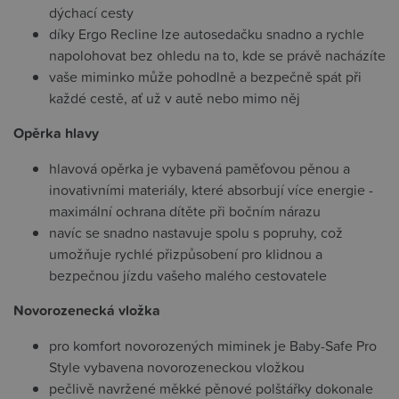
dýchací cesty
díky Ergo Recline lze autosedačku snadno a rychle
napolohovat bez ohledu na to, kde se právě nacházíte
vaše miminko může pohodlně a bezpečně spát při
každé cestě, ať už v autě nebo mimo něj
Opěrka hlavy
hlavová opěrka je vybavená paměťovou pěnou a
inovativními materiály, které absorbují více energie -
maximální ochrana dítěte při bočním nárazu
navíc se snadno nastavuje spolu s popruhy, což
umožňuje rychlé přizpůsobení pro klidnou a
bezpečnou jízdu vašeho malého cestovatele
Novorozenecká vložka
pro komfort novorozených miminek je Baby-Safe Pro
Style vybavena novorozeneckou vložkou
pečlivě navržené měkké pěnové polštářky dokonale