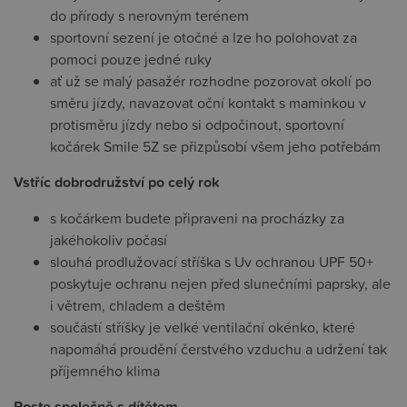
do přírody s nerovným terénem
sportovní sezení je otočné a lze ho polohovat za
pomoci pouze jedné ruky
ať už se malý pasažér rozhodne pozorovat okolí po
směru jízdy, navazovat oční kontakt s maminkou v
protisměru jízdy nebo si odpočinout, sportovní
kočárek Smile 5Z se přizpůsobí všem jeho potřebám
Vstříc dobrodružství po celý rok
s kočárkem budete připraveni na procházky za
jakéhokoliv počasí
slouhá prodlužovací stříška s Uv ochranou UPF 50+
poskytuje ochranu nejen před slunečními paprsky, ale
i větrem, chladem a deštěm
součástí stříšky je velké ventilační okénko, které
napomáhá proudění čerstvého vzduchu a udržení tak
příjemného klima
Roste společně s dítětem