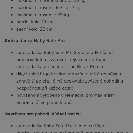
maximální hmotnost dítěte: 22 kg
maximální nosnost košíku: 7 kg
maximální nosnost: 29 kg
přední kola: 19 cm
zadní kola: 28 cm
Autosedačka Baby-Safe Pro
autosedačka Baby-Safe Pro Style je odlehčená,
polohovatelná a zároveň nejvíce inovativní
autosedačka pro miminka od Britax Römer
díky funkci Ergo Recline umožňuje ještě rovnější a
zdravější polohu, čímž poskytuje zvýšené pohodlí a
bezpečnost při každé cestě
navrženo a vyrobeno v Německu pro maximální
ochranu již od prvních dnů
Navržena pro pohodlí dítěte i rodičů
autosedačka Baby-Safe Pro z kolekce Style
představuje dokonalou harmonii moderního designu a