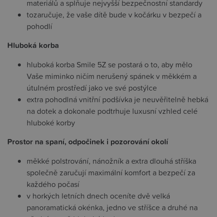
materiálů a splňuje nejvyšší bezpečnostní standardy
tozaručuje, že vaše dítě bude v kočárku v bezpečí a
pohodlí
Hluboká korba
hluboká korba Smile 5Z se postará o to, aby mělo
Vaše miminko ničím nerušený spánek v měkkém a
útulném prostředí jako ve své postýlce
extra pohodlná vnitřní podšívka je neuvěřitelně hebká
na dotek a dokonale podtrhuje luxusní vzhled celé
hluboké korby
Prostor na spaní, odpočinek i pozorování okolí
měkké polstrování, nánožník a extra dlouhá stříška
společně zaručují maximální komfort a bezpečí za
každého počasí
v horkých letních dnech oceníte dvě velká
panoramatická okénka, jedno ve stříšce a druhé na