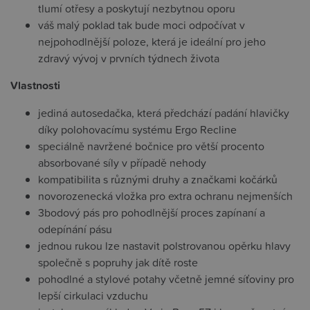
tlumí otřesy a poskytují nezbytnou oporu
váš malý poklad tak bude moci odpočívat v
nejpohodlnější poloze, která je ideální pro jeho
zdravý vývoj v prvních týdnech života
Vlastnosti
jediná autosedačka, která předchází padání hlavičky
díky polohovacímu systému Ergo Recline
speciálně navržené bočnice pro větší procento
absorbované síly v případě nehody
kompatibilita s různými druhy a značkami kočárků
novorozenecká vložka pro extra ochranu nejmenších
3bodový pás pro pohodlnější proces zapínaní a
odepínání pásu
jednou rukou lze nastavit polstrovanou opěrku hlavy
společně s popruhy jak dítě roste
pohodlné a stylové potahy včetně jemné síťoviny pro
lepší cirkulaci vzduchu