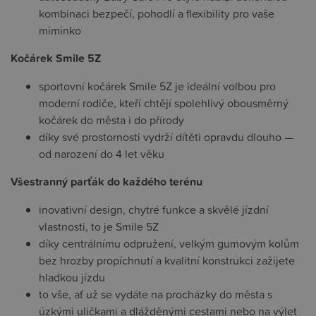
kombinaci bezpečí, pohodlí a flexibility pro vaše
miminko
Kočárek Smile 5Z
sportovní kočárek Smile 5Z je ideální volbou pro
moderní rodiče, kteří chtějí spolehlivý obousměrný
kočárek do města i do přírody
díky své prostornosti vydrží dítěti opravdu dlouho —
od narození do 4 let věku
Všestranný parťák do každého terénu
inovativní design, chytré funkce a skvělé jízdní
vlastnosti, to je Smile 5Z
díky centrálnímu odpružení, velkým gumovým kolům
bez hrozby propíchnutí a kvalitní konstrukci zažijete
hladkou jízdu
to vše, ať už se vydáte na procházky do města s
úzkými uličkami a dlážděnými cestami nebo na výlet