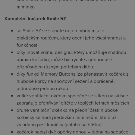
miminko
Kompletní kočárek Smile 5Z
se Smile 5Z se stanete nejen módním, ale i
praktickým rodičem, který ocení jeho všestrannost a
funkčnost
díky inovativnímu designu, který umožňuje snadnou
úpravu kočárku, může být rychle a jednoduše
přizpůsoben různým potřebám dítěte
díky funkci Memory Buttons lze přenastavit kočárek z
hluboké korby na sportovní sezení a obráceně,
jednoduše jednou rukou
velké ventilační okénko společně se síťkou na stříšce
zabraňuje přehřívání dítěte v teplých letních měsících
druhé ventilační okénko na přední části hluboké
korbičky se hodí především miminkům, která už
zvládnou pást koníčky (poloha na bříšku)
kočárek nabízí dvě opěrky nohou – jedna na sedačce