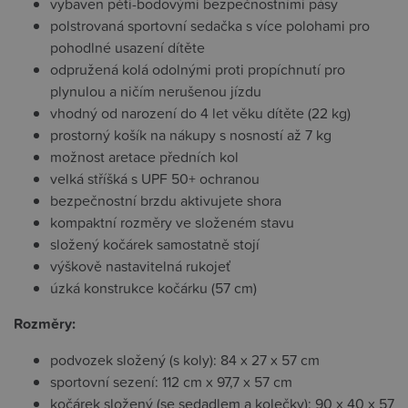
vybaven pěti-bodovými bezpečnostními pásy
polstrovaná sportovní sedačka s více polohami pro
pohodlné usazení dítěte
odpružená kolá odolnými proti propíchnutí pro
plynulou a ničím nerušenou jízdu
vhodný od narození do 4 let věku dítěte (22 kg)
prostorný košík na nákupy s nosností až 7 kg
možnost aretace předních kol
velká stříšká s UPF 50+ ochranou
bezpečnostní brzdu aktivujete shora
kompaktní rozměry ve složeném stavu
složený kočárek samostatně stojí
výškově nastavitelná rukojeť
úzká konstrukce kočárku (57 cm)
Rozměry:
podvozek složený (s koly): 84 x 27 x 57 cm
sportovní sezení: 112 cm x 97,7 x 57 cm
kočárek složený (se sedadlem a kolečky): 90 x 40 x 57