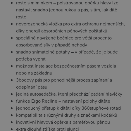
roste s miminkem – polstrovanou opěrku hlavy lze
nastavit snadno jednou rukou a pás, s tím, jak dítě
roste
novorozenecká vložka pro extra ochranu nejmenších,
díky energii absorpčních pěnových polštářků
speciálně navržené bočnice pro větší procento
absorbované síly v případě nehody
snadno snímatelné potahy – v případě, že je bude
potřeba vyprat
možnost instalace bezpečnostním pásem vozidla
nebo na základnu
3bodový pás pro pohodlnější proces zapínaní a
odepínání pásu
jediná autosedačka, která předchází padání hlavičky
funkce Ergo Recline – nastavení polohy dítěte
jednoduchý přístup k dítěti díky 360stupňové rotaci
kompatibilita s různými druhy a značkami kočárků
inovativní hlavová opěrka s paměťovou pěnou
extra dlouhá stříška proti slunci