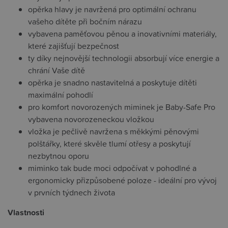
opěrka hlavy je navržená pro optimální ochranu
vašeho dítěte při bočním nárazu
vybavena paměťovou pěnou a inovativními materiály,
které zajišťují bezpečnost
ty díky nejnovější technologii absorbují více energie a
chrání Vaše dítě
opěrka je snadno nastavitelná a poskytuje dítěti
maximální pohodlí
pro komfort novorozených miminek je Baby-Safe Pro
vybavena novorozeneckou vložkou
vložka je pečlivě navržena s měkkými pěnovými
polštářky, které skvěle tlumí otřesy a poskytují
nezbytnou oporu
miminko tak bude moci odpočívat v pohodlné a
ergonomicky přizpůsobené poloze - ideální pro vývoj
v prvních týdnech života
Vlastnosti