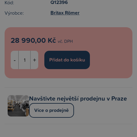
Q12396
Kód:
Britax Römer
Výrobce:
28 990,00 Kč
vč. DPH
-
+
Navštivte největší prodejnu v Praze
Více o prodejně