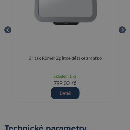
ile
Britax Römer Zpětné dětské zrcátko
Vi
Skladem
1 ks
799,00 Kč
Detail
Technické parametry