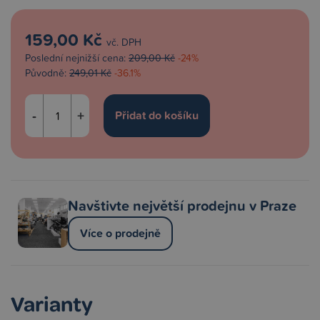
159,00 Kč
vč. DPH
Poslední nejnižší cena:
209,00 Kč
-24%
Původně:
249,01 Kč
-36.1%
-
+
Navštivte největší prodejnu v Praze
Více o prodejně
Varianty