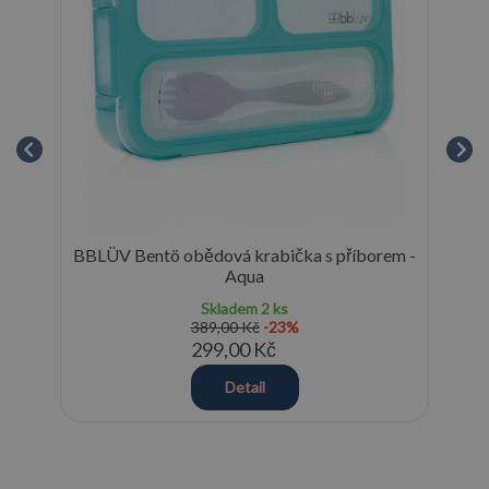
, 3
BBLÜV Bentö obědová krabička s příborem -
Aqua
Skladem
2 ks
389,00 Kč
-23%
299,00 Kč
Detail