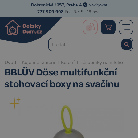
Dobronická 1257, Praha 4
Navigovat
777 909 908
Po - Ne: 9 - 19 hod.
Úvod
|
Kojení a krmení
|
Kojení
|
zásobníky na mléko
BBLÜV Döse multifunkční
stohovací boxy na svačinu