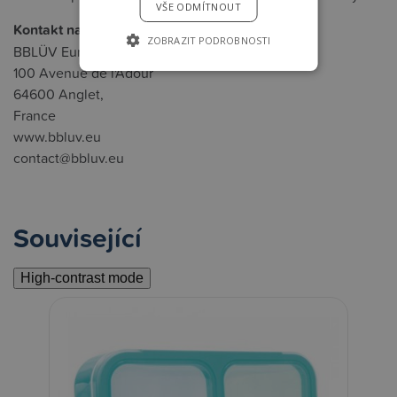
VŠE ODMÍTNOUT
Kontakt na výrobce:
ZOBRAZIT PODROBNOSTI
BBLÜV Europe
100 Avenue de l'Adour
64600 Anglet,
France
www.bbluv.eu
contact@bbluv.eu
Související
High-contrast mode