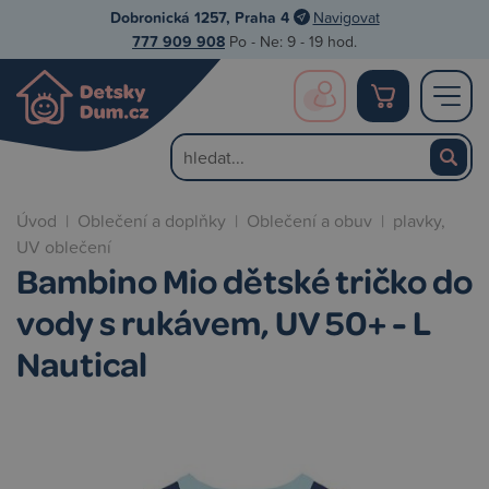
Dobronická 1257, Praha 4
Navigovat
777 909 908
Po - Ne: 9 - 19 hod.
Úvod
|
Oblečení a doplňky
|
Oblečení a obuv
|
plavky,
UV oblečení
Bambino Mio dětské tričko do
vody s rukávem, UV 50+ - L
Nautical