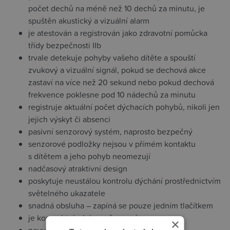
počet dechů na méně než 10 dechů za minutu, je
spuštěn akustický a vizuální alarm
je atestován a registrován jako zdravotní pomůcka
třídy bezpečnosti IIb
trvale detekuje pohyby vašeho dítěte a spouští
zvukový a vizuální signál, pokud se dechová akce
zastaví na více než 20 sekund nebo pokud dechová
frekvence poklesne pod 10 nádechů za minutu
registruje aktuální počet dýchacích pohybů, nikoli jen
jejich výskyt či absenci
pasivní senzorový systém, naprosto bezpečný
senzorové podložky nejsou v přímém kontaktu
s dítětem a jeho pohyb neomezují
nadčasový atraktivní design
poskytuje neustálou kontrolu dýchání prostřednictvím
světelného ukazatele
snadná obsluha – zapíná se pouze jedním tlačítkem
je kompaktní a lehce přenosný
×