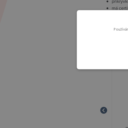
přikrývk
má certi
Používá
Souvise
High-contra