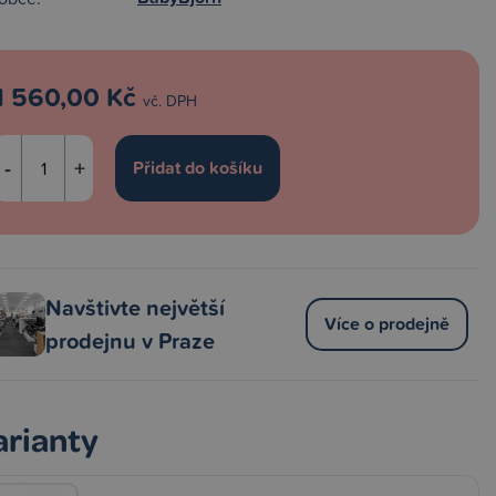
1 560,00 Kč
vč. DPH
-
+
Navštivte největší
Více o prodejně
prodejnu v Praze
arianty