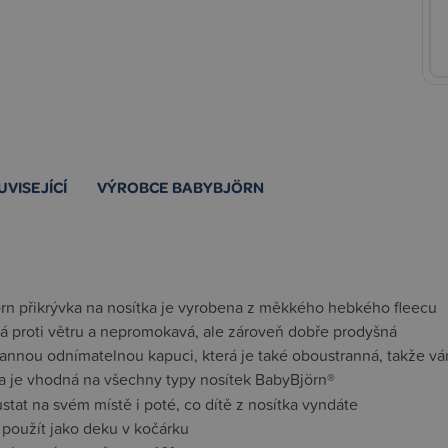
UVISEJÍCÍ
VÝROBCE BABYBJÖRN
rn přikrývka na nosítka je vyrobena z měkkého hebkého fleecu
ná proti větru a nepromokavá, ale zároveň dobře prodyšná
annou odnímatelnou kapuci, která je také oboustranná, takže v
ka je vhodná na všechny typy nosítek BabyBjörn®
tat na svém místě i poté, co dítě z nosítka vyndáte
 použít jako deku v kočárku