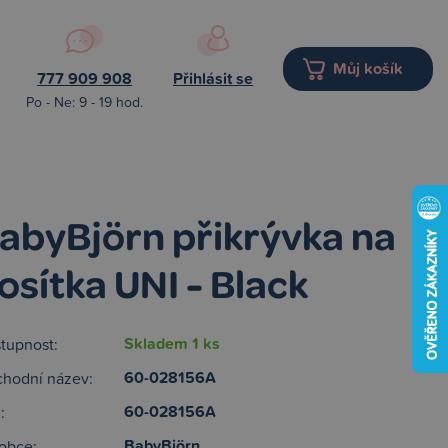
Můj košík
777 909 908
Přihlásit se
Po - Ne: 9 - 19 hod.
abyBjörn přikrývka na
osítka UNI - Black
Skladem 1 ks
tupnost:
60-028156A
hodní název:
60-028156A
:
BabyBjörn
obce: