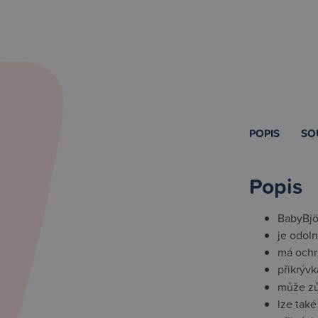
POPIS
SO
Popis
BabyBjö
je odol
má ochr
přikrýv
může zůs
lze také