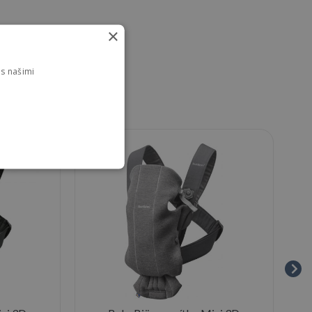
×
s našimi