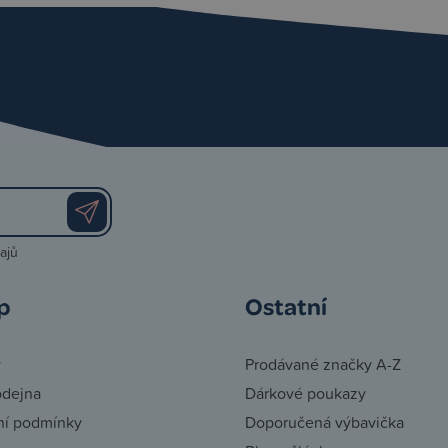
ajů
p
Ostatní
y
Prodávané značky A-Z
odejna
Dárkové poukazy
í podmínky
Doporučená výbavička