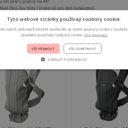
u lze prát v pračce na 40°
fikát Öko-Tex třídy I (materiál pro děti neškodný)
Tyto webové stránky používají soubory cookie.
ním našich webových stránek souhlasíte se všemi soubory cookie v souladu 
jící
zásadami používání souborů cookie.
Více informací
st mode
VŠE PŘIJMOUT
VŠE ODMÍTNOUT
ZOBRAZIT PODROBNOSTI