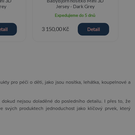
ini 3D
BabyBjörn nosítko Mini 3D
Grey
Jersey - Dark Grey
Expedujeme do 5 dnů
3 150,00 Kč
tail
Detail
ukty pro péči o děti, jako jsou nosítka, lehátka, koupelnové a
, dokud nejsou doladěné do posledního detailu. I přes to, že
ve svých produktech jednoduchost jako klíčový prvek, který