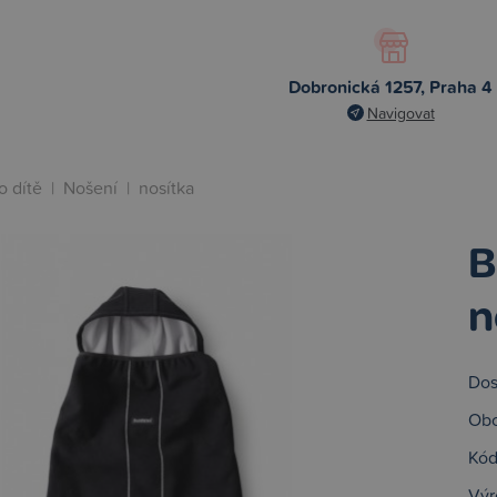
Dobronická 1257, Praha 4
Navigovat
o dítě
|
Nošení
|
nosítka
B
n
Dos
Obc
Kód
Výr