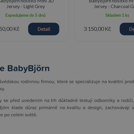
abyBjörn nosítko Mini 3D
BabyBjörn nosítko M
Jersey - Light Grey
Jersey - Charcoal 
Expedujeme do 5 dnů
Skladem
1 ks
50,00 Kč
3 150,00 Kč
Detail
De
e BabyBjörn
švédskou rodinnou firmou, která se specializuje na kvalitní prod
ky.
y se před uvedením na trh důkladně testují odborníky a rodiči
jörn klade důraz primárně na kvalitu a design, zachovávají 
če po celém světě.