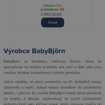
Skladem
1 ks
6 190,00 Kč
-3%
5 990,00 Kč
Detail
Výrobce BabyBjörn
BabyBjörn je švédskou rodinnou firmou, která se
specializuje na kvalitní produkty pro péči o děti, jako jsou
nosítka, lehátka, koupelnové a jídelní pomůcky.
Jejich výrobky se před uvedením na trh důkladně testují
odborníky a rodiči, dokud nejsou doladěné do posledního
detailu. I přes to, že značka BabyBjörn klade důraz primárně
na kvalitu a design, zachovávají ve svých produktech
jednoduchost jako klíčový prvek, který oslovuje rodiče po