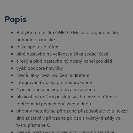
Popis
BabyBjörn nosítko ONE 3D Mesh je ergonomické,
pohodlné a měkké
roste spolu s dítětem
plně nastavitelná velikost a šířka sedací části
široký a plně nastavitelný nosný panel pro děti
vyšší podpora hlavičky
méně látky mezi rodičem a dítětem
integrovaná vložka pro novorozence
4 pozice nošení, vepředu a na zádech
blízkost při nošení posiluje vazbu mezi dítětem a
rodičem od prvních dnů života dítěte
ohebný materiál se přirozeně přizpůsobuje tělu, takže
dítě zůstává v přirozené poloze s kulatými zády ve
tvaru písmene C
měkké polstrování ramenních popruhů zajišťuje