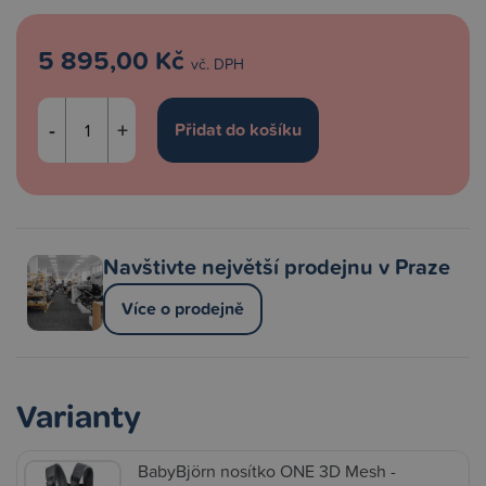
5 895,00 Kč
vč. DPH
-
+
Navštivte největší prodejnu v Praze
Více o prodejně
Varianty
BabyBjörn nosítko ONE 3D Mesh -