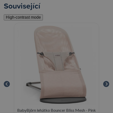
Související
High-contrast mode
vy
BabyBjörn lehátko Bouncer Bliss Mesh - Pink
Ba