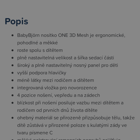
Popis
BabyBjörn nosítko ONE 3D Mesh je ergonomické,
pohodlné a měkké
roste spolu s dítětem
plně nastavitelná velikost a šířka sedací části
široký a plně nastavitelný nosný panel pro děti
vyšší podpora hlavičky
méně látky mezi rodičem a dítětem
integrovaná vložka pro novorozence
4 pozice nošení, vepředu a na zádech
blízkost při nošení posiluje vazbu mezi dítětem a
rodičem od prvních dnů života dítěte
ohebný materiál se přirozeně přizpůsobuje tělu, takže
dítě zůstává v přirozené poloze s kulatými zády ve
tvaru písmene C