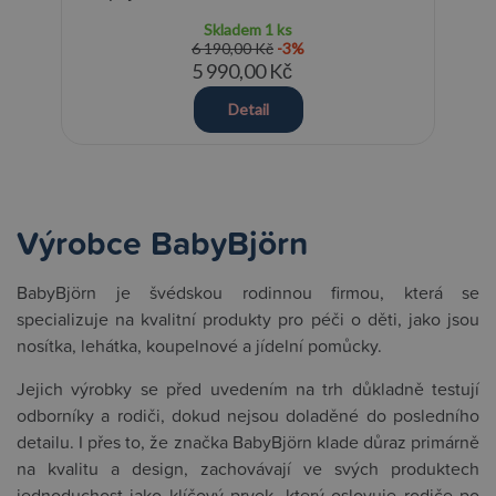
Skladem
1 ks
6 190,00 Kč
-3%
5 990,00 Kč
Detail
Výrobce BabyBjörn
BabyBjörn je švédskou rodinnou firmou, která se
specializuje na kvalitní produkty pro péči o děti, jako jsou
nosítka, lehátka, koupelnové a jídelní pomůcky.
Jejich výrobky se před uvedením na trh důkladně testují
odborníky a rodiči, dokud nejsou doladěné do posledního
detailu. I přes to, že značka BabyBjörn klade důraz primárně
na kvalitu a design, zachovávají ve svých produktech
jednoduchost jako klíčový prvek, který oslovuje rodiče po