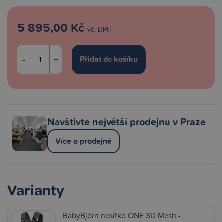
5 895,00 Kč
vč. DPH
-
+
Navštivte největší prodejnu v Praze
Více o prodejně
Varianty
BabyBjörn nosítko ONE 3D Mesh -