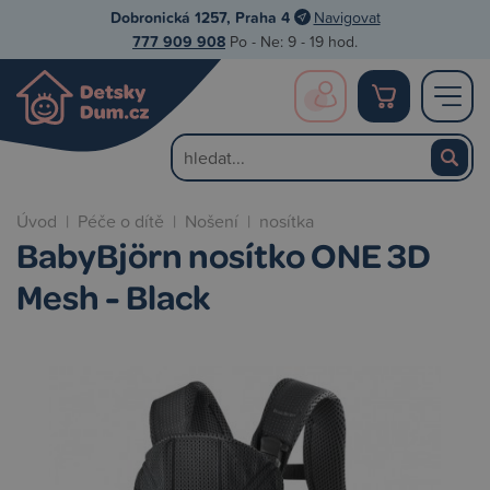
Dobronická 1257, Praha 4
Navigovat
777 909 908
Po - Ne: 9 - 19 hod.
Úvod
|
Péče o dítě
|
Nošení
|
nosítka
BabyBjörn nosítko ONE 3D
Mesh - Black