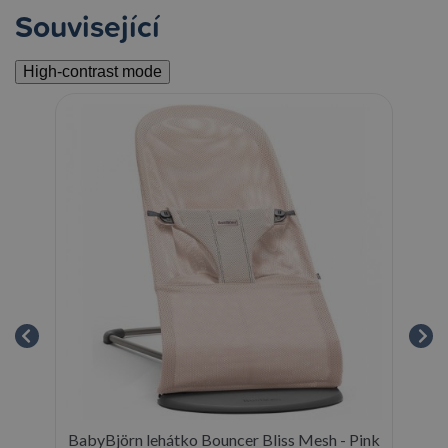
Související
High-contrast mode
vel.
BabyBjörn lehátko Bouncer Bliss Mesh - Pink
Ba