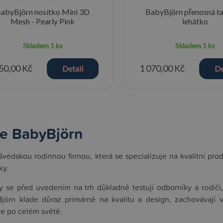
abyBjörn nosítko Mini 3D
BabyBjörn přenosná ta
Mesh - Pearly Pink
lehátko
Skladem
1 ks
Skladem
1 ks
50,00 Kč
1 070,00 Kč
Detail
De
e BabyBjörn
švédskou rodinnou firmou, která se specializuje na kvalitní prod
ky.
y se před uvedením na trh důkladně testují odborníky a rodiči
jörn klade důraz primárně na kvalitu a design, zachovávají 
če po celém světě.