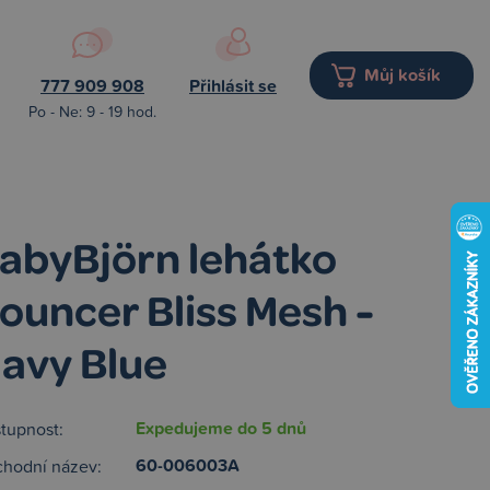
Můj košík
777 909 908
Přihlásit se
Po - Ne: 9 - 19 hod.
abyBjörn lehátko
ouncer Bliss Mesh -
avy Blue
Expedujeme do 5 dnů
tupnost:
60-006003A
hodní název: