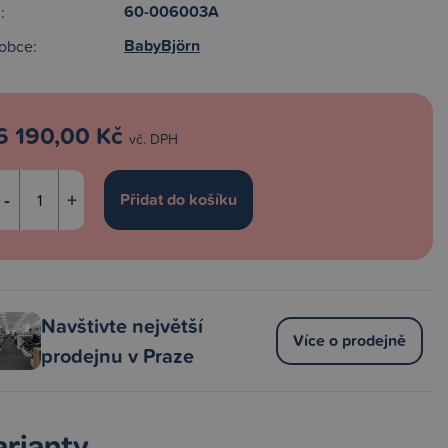
60-006003A
:
BabyBjörn
obce:
6 190,00 Kč
vč. DPH
-
+
Navštivte největší
Více o prodejně
prodejnu v Praze
arianty