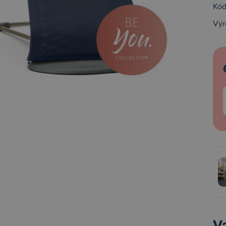
Kód
Výr
V