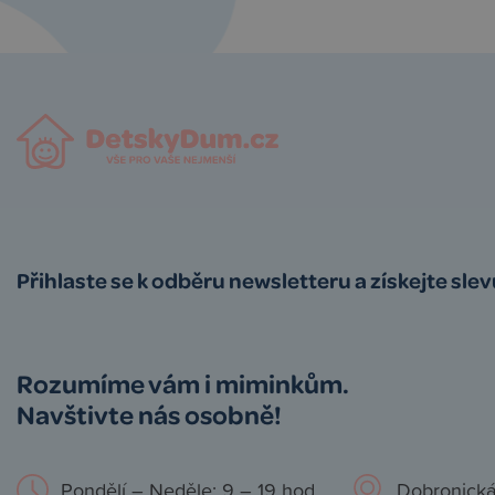
Přihlaste se k odběru newsletteru a získejte sle
Rozumíme vám i miminkům.
Navštivte nás osobně!
Pondělí – Neděle: 9 – 19 hod.
Dobronická