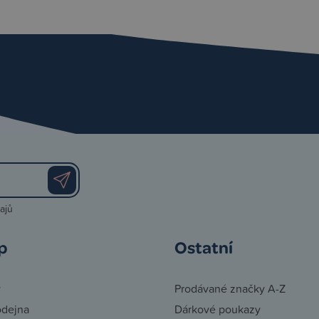
ajů
p
Ostatní
y
Prodávané značky A-Z
odejna
Dárkové poukazy