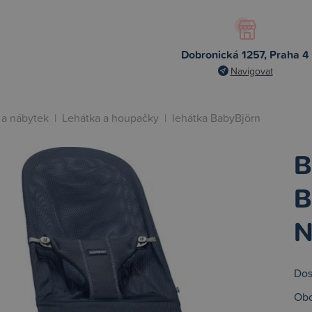
Dobronická 1257, Praha 4
Navigovat
 a nábytek
|
Lehátka a houpačky
|
lehátka BabyBjörn
B
B
N
Dos
Obc