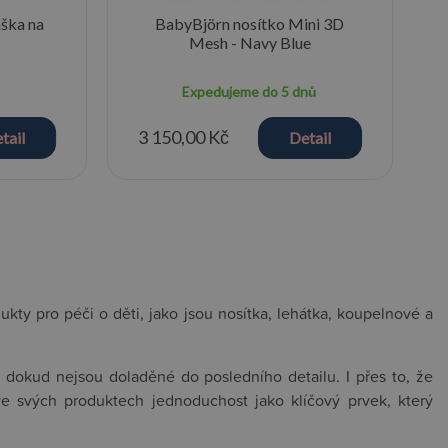
ška na
BabyBjörn nosítko Mini 3D
Mesh - Navy Blue
Expedujeme do 5 dnů
3 150,00 Kč
tail
Detail
ukty pro péči o děti, jako jsou nosítka, lehátka, koupelnové a
, dokud nejsou doladěné do posledního detailu. I přes to, že
ve svých produktech jednoduchost jako klíčový prvek, který