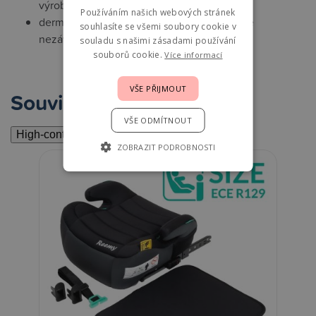
výrobě otisku
Používáním našich webových stránek
dermatologicky testováno - 100% zdravotně
souhlasíte se všemi soubory cookie v
nezávadný
souladu s našimi zásadami používání
souborů cookie.
Více informací
VŠE PŘIJMOUT
Související
VŠE ODMÍTNOUT
High-contrast mode
ZOBRAZIT PODROBNOSTI