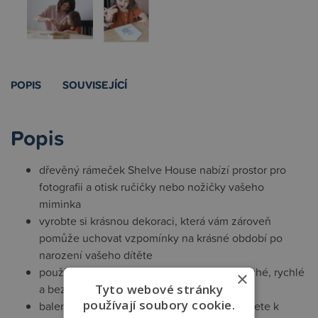
POPIS
SOUVISEJÍCÍ
Popis
dřevěný rámeček Shelve House nabízí prostor pro
fotografii a otisk ručičky nebo nožičky vašeho
miminka
vyrobte si krásnou dekoraci, která vám zároveň
pomůže uchovat vzpomínky na krásné období po
narození vašeho dítěte
použití dle přiloženého návodu je jednoduché, rychlé
×
a bez nepořádku
Tyto webové stránky
používají soubory cookie.
balení obsahuje rámeček a vše, co potřebujete k