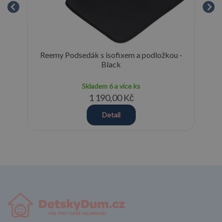
Reemy Podsedák s isofixem a podložkou -
cm
Black
Skladem
6 a více ks
1 190,00 Kč
Detail