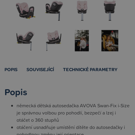
POPIS
SOUVISEJÍCÍ
TECHNICKÉ PARAMETRY
Popis
německá dětská autosedačka AVOVA Swan-Fix i-Size
je správnou volbou pro pohodlí, bezpečí a lzej i
otáčet o 360 stupňů
otáčení usnadňuje umístění dítěte do autosedačky i
pohodlnou změnu její orientace