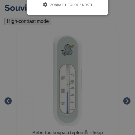
Související
ZOBRAZIT PODROBNOSTI
High-contrast mode
dní
Bébé Jou koupací teploměr - Sepp