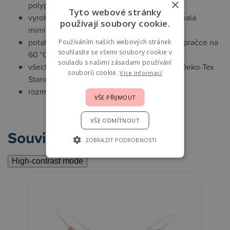
×
polypropylenové netkané textilie
Tyto webové stránky
vyrobená z kvalitní PUR pěny, která je pro malá
používají soubory cookie.
miminka dostatečně tvrdá
potah matrace je snímatelný a lze jej prát v pračce na
Používáním našich webových stránek
souhlasíte se všemi soubory cookie v
60 °C a sušit v sušičce
souladu s našimi zásadami používání
všechny použité materiály mají certifikace Oeko-Tex
souborů cookie.
Více informací
Standard 100
rozměry 72 x 33 cm
VŠE PŘIJMOUT
VŠE ODMÍTNOUT
Související
ZOBRAZIT PODROBNOSTI
High-contrast mode