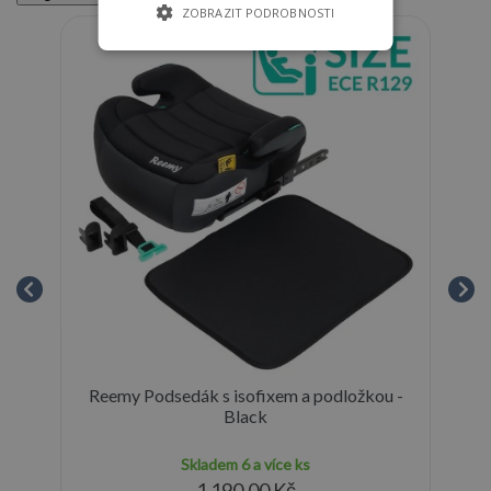
ZOBRAZIT PODROBNOSTI
Reemy Podsedák s isofixem a podložkou -
cm
Black
Skladem
6 a více ks
1 190,00 Kč