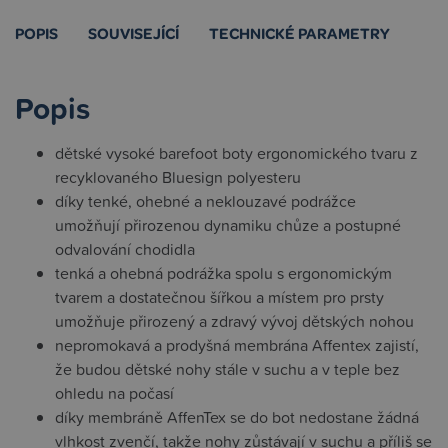
POPIS
SOUVISEJÍCÍ
TECHNICKÉ PARAMETRY
Popis
dětské vysoké barefoot boty ergonomického tvaru z
recyklovaného Bluesign polyesteru
díky tenké, ohebné a neklouzavé podrážce
umožňují přirozenou dynamiku chůze a postupné
odvalování chodidla
tenká a ohebná podrážka spolu s ergonomickým
tvarem a dostatečnou šířkou a místem pro prsty
umožňuje přirozený a zdravý vývoj dětských nohou
nepromokavá a prodyšná membrána Affentex zajistí,
že budou dětské nohy stále v suchu a v teple bez
ohledu na počasí
díky membráně AffenTex se do bot nedostane žádná
vlhkost zvenčí, takže nohy zůstávají v suchu a příliš se