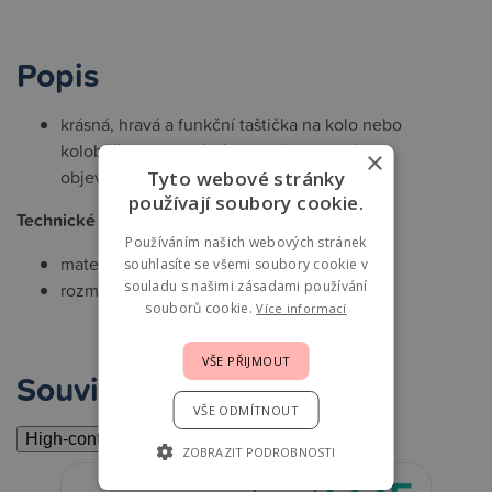
Popis
krásná, hravá a funkční taštička na kolo nebo
koloběžku usnadní výlety Vašeho malého
×
objevovatele
Tyto webové stránky
používají soubory cookie.
Technické parametry
Používáním našich webových stránek
materiál: recyklovaný polyester
souhlasíte se všemi soubory cookie v
souladu s našimi zásadami používání
rozměry: 15 x 11 x 8 cm
souborů cookie.
Více informací
VŠE PŘIJMOUT
Související
VŠE ODMÍTNOUT
High-contrast mode
ZOBRAZIT PODROBNOSTI