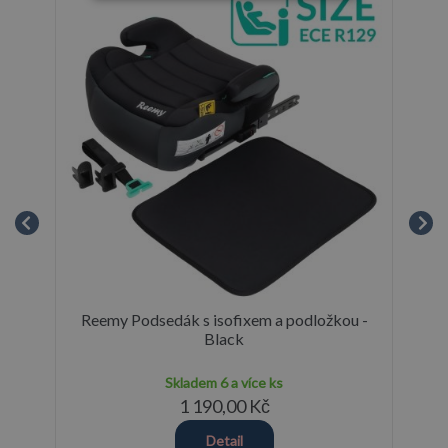
Reemy Podsedák s isofixem a podložkou -
cm
Black
Skladem
6 a více ks
1 190,00 Kč
Detail