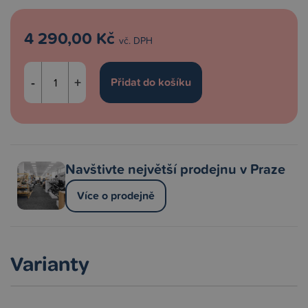
4 290,00 Kč
vč. DPH
-
+
Navštivte největší prodejnu v Praze
Více o prodejně
Varianty