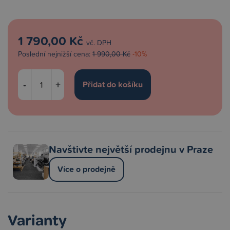
1 790,00 Kč
vč. DPH
Poslední nejnižší cena:
1 990,00 Kč
-10%
-
+
Navštivte největší prodejnu v Praze
Více o prodejně
Varianty