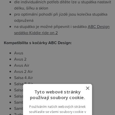
dle individuálních potřeb dítěte lze u stupátka nastavit
délku, šířku a sklon
pro optimální pohodlí při jízdě jsou kolečka stupátka
odpružená
na stupátko je možné připevnit i sedátko
ABC Design
sedátko Kiddie ride on 2
Kompatibilita s kočárky ABC Design:
Avus
Avus 2
Avus Air
Avus 2 Air
Salsa 4 Air
Salsa 5 Air
×
Salsa Run
Tyto webové stránky
Salsa 5 Run
používají soubory cookie.
Samba
Používáním našich webových stránek
Samba 2
souhlasíte se všemi soubory cookie v
Turbo 4