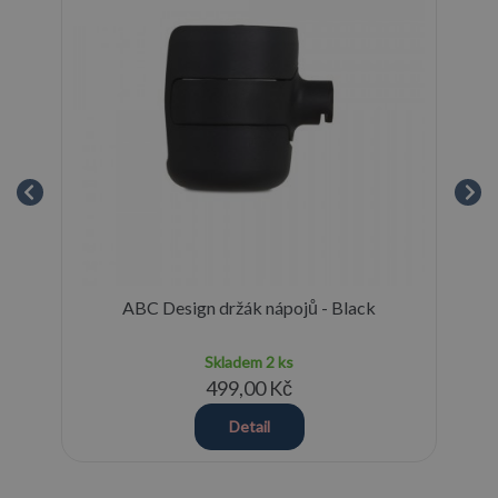
ABC Design držák nápojů - Black
AB
Skladem
2 ks
499,00 Kč
Detail