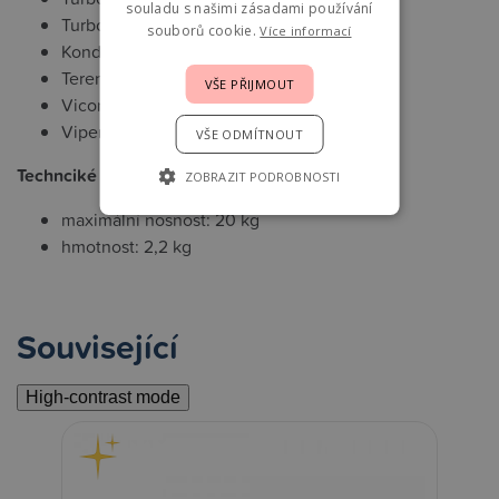
souladu s našimi zásadami používání
Turbo 6
souborů cookie.
Více informací
Kondor 4
Tereno 4
VŠE PŘIJMOUT
Vicon 4
Viper 4
VŠE ODMÍTNOUT
Technciké parametry
ZOBRAZIT PODROBNOSTI
maximální nosnost: 20 kg
hmotnost: 2,2 kg
Související
High-contrast mode