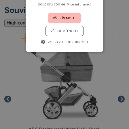
souborů cookie.
Více informací
Související
VŠE PŘIJMOUT
High-contrast mode
VŠE ODMÍTNOUT
ZOBRAZIT PODROBNOSTI
ABC Design moskytiéra UNI - Black