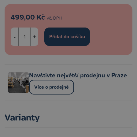
499,00 Kč
vč. DPH
-
+
Navštivte největší prodejnu v Praze
Více o prodejně
Varianty