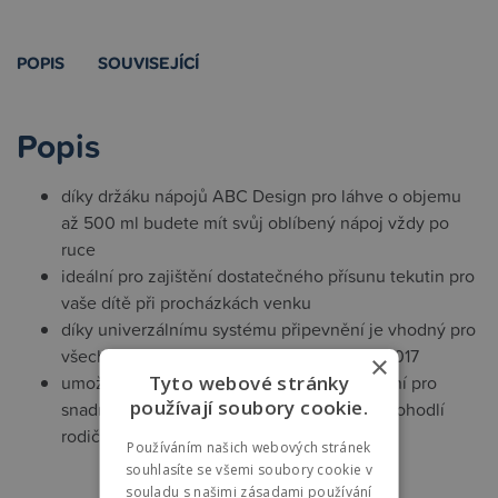
POPIS
SOUVISEJÍCÍ
Popis
díky držáku nápojů ABC Design pro láhve o objemu
až 500 ml budete mít svůj oblíbený nápoj vždy po
ruce
ideální pro zajištění dostatečného přísunu tekutin pro
vaše dítě při procházkách venku
díky univerzálnímu systému připevnění je vhodný pro
všechny kočárky ABC Design od kolekce 2017
×
umožňuje připevnění ke sportovnímu sezení pro
Tyto webové stránky
používají soubory cookie.
snadný přístup dítěte nebo na rukojeť pro pohodlí
rodičů
Používáním našich webových stránek
souhlasíte se všemi soubory cookie v
souladu s našimi zásadami používání