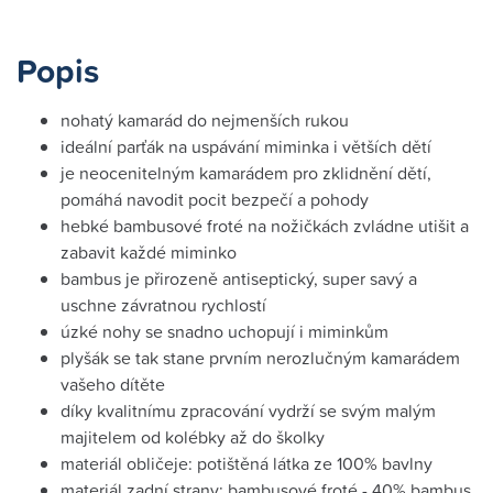
Popis
nohatý kamarád do nejmenších rukou
ideální parťák na uspávání miminka i větších dětí
je neocenitelným kamarádem pro zklidnění dětí,
pomáhá navodit pocit bezpečí a pohody
hebké bambusové froté na nožičkách zvládne utišit a
zabavit každé miminko
bambus je přirozeně antiseptický, super savý a
uschne závratnou rychlostí
úzké nohy se snadno uchopují i miminkům
plyšák se tak stane prvním nerozlučným kamarádem
vašeho dítěte
díky kvalitnímu zpracování vydrží se svým malým
majitelem od kolébky až do školky
materiál obličeje: potištěná látka ze 100% bavlny
materiál zadní strany: bambusové froté - 40% bambus,