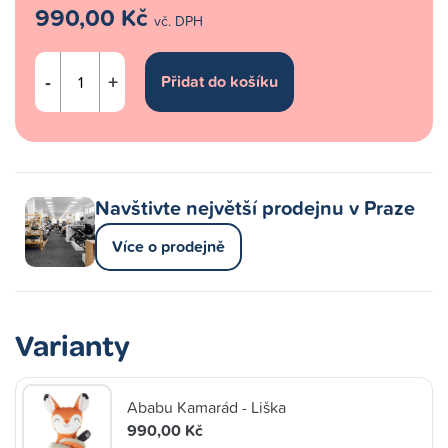
990,00 Kč
vč. DPH
-
+
Navštivte největší prodejnu v Praze
Více o prodejně
Varianty
Ababu Kamarád - Liška
990,00 Kč