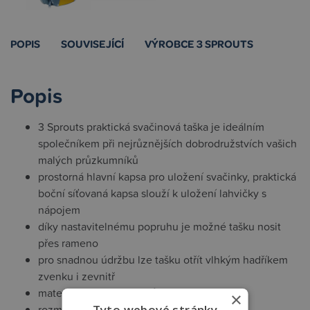
POPIS
SOUVISEJÍCÍ
VÝROBCE 3 SPROUTS
Popis
3 Sprouts praktická svačinová taška je ideálním
společníkem při nejrůznějších dobrodružstvích vašich
malých průzkumníků
prostorná hlavní kapsa pro uložení svačinky, praktická
boční síťovaná kapsa slouží k uložení lahvičky s
nápojem
díky nastavitelnému popruhu je možné tašku nosit
přes rameno
pro snadnou údržbu lze tašku otřít vlhkým hadříkem
zvenku i zevnitř
materiál polyester, PU kůže
×
Tyto webové stránky
rozměry 26,7 x 9,5 x 20,3 cm