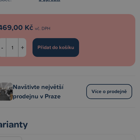
469,00 Kč
vč. DPH
-
+
Navštivte největší
Více o prodejně
prodejnu v Praze
arianty