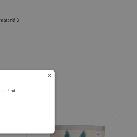
materiálů
×
s našimi