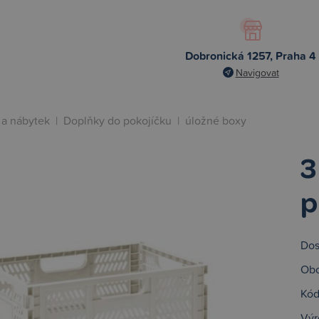
Dobronická 1257, Praha 4
Navigovat
 a nábytek
|
Doplňky do pokojíčku
|
úložné boxy
3
p
Dos
Obc
Kód
Výr