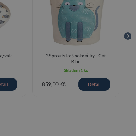
a/vak -
3 Sprouts koš na hračky - Cat
Blue
Skladem
1 ks
859,00 Kč
tail
Detail