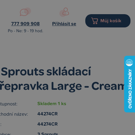
Můj košík
777 909 908
Přihlásit se
Po - Ne: 9 - 19 hod.
 Sprouts skládací
řepravka Large - Cream
Skladem 1 ks
tupnost:
44274CR
hodní název:
44274CR
:
3 Sprouts
obce: