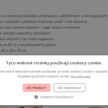
s víceúčelová skládací přepravka z udržitelných a ekologických 
u využijete v jakékoli místnosti uvnitř i vně domova
 i pro uložení potravin - např. ovoce a zeleniny
é rukojeti usnadňují přenášení
né uložení ji lze složit naplocho
a ze 60 % z recyklovaného plastu
 43 x 29 x 17 cm
Tyto webové stránky používají soubory cookie.
jící
ním našich webových stránek souhlasíte se všemi soubory cookie v souladu 
zásadami používání souborů cookie.
Více informací
st mode
VŠE PŘIJMOUT
VŠE ODMÍTNOUT
ZOBRAZIT PODROBNOSTI