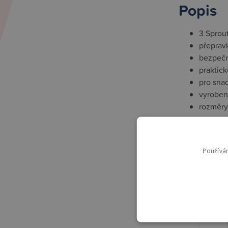
Popis
3 Sprout
přepravk
bezpečná
praktick
pro snad
vyroben
rozměry
Souvise
Používá
High-contra