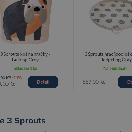
3 Sprouts koš na hračky -
3 Sprouts hrací podložk
Bulldog Grey
Hedgehog Gray
Skladem
1 ks
Na objednání
,00 Kč
-24%
889,00 Kč
Detail
De
,00 Kč
e 3 Sprouts