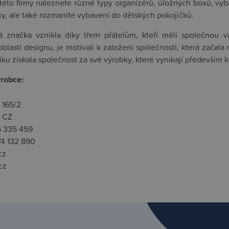
této firmy naleznete různé typy organizérů, úložných boxů, vyba
y, ale také rozmanité vybavení do dětských pokojíčků.
á značka vznikla díky třem přátelům, kteří měli společnou 
oblasti designu, je motivali k založení společnosti, která začala
ku získala společnost za své výrobky, které vynikají především k
ýrobce:
 165/2
 CZ
5 335 459
74 132 890
cz
cz