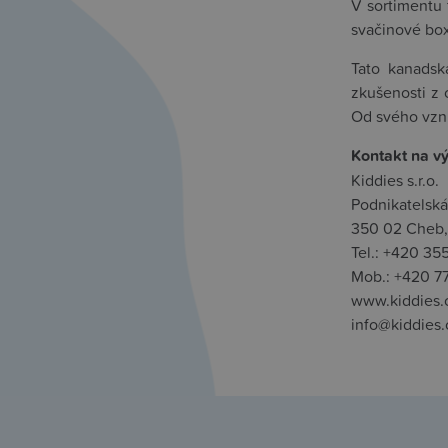
V sortimentu 
svačinové box
Tato kanadsk
zkušenosti z 
Od svého vzni
Kontakt na v
Kiddies s.r.o.
Podnikatelská
350 02 Cheb,
Tel.: +420 35
Mob.: +420 7
www.kiddies.
info@kiddies.