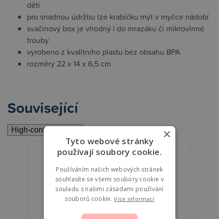
děti
pro snadnou údržbu lze krabičku mýt v myčce nádobí
svačinový box je vhodný i do mrazáku či mikrovlnné
trouby
vyrobeno z kvalitního plastu bez obsahu BPA
rozměry 22 x 14 x 6,5 cm
Související
High-contrast mode
×
Tyto webové stránky
používají soubory cookie.
Používáním našich webových stránek
souhlasíte se všemi soubory cookie v
souladu s našimi zásadami používání
souborů cookie.
Více informací