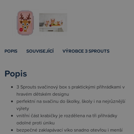
POPIS
SOUVISEJÍCÍ
VÝROBCE 3 SPROUTS
Popis
3 Sprouts svačinový box s praktickými přihrádkami v
hravém dětském designu
perfektní na svačinu do školky, školy i na nejrůznější
výlety
vnitřní část krabičky je rozdělena na tři přihrádky
odolné proti úniku
bezpečné zaklapávací víko snadno otevřou i menší