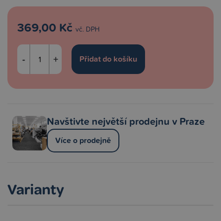
369,00 Kč
vč. DPH
-
+
Navštivte největší prodejnu v Praze
Více o prodejně
Varianty