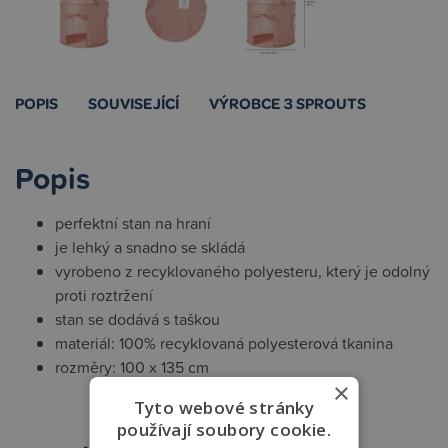
POPIS
SOUVISEJÍCÍ
VÝROBCE 3 SPROUTS
Popis
perfektní stan na hraní
je lehký a snadno se skládá
vyrobeno z recyklovaného polyesteru, který je odolný
proti roztržení
stan se dodává s taškou
materiál: 100% recyklovaná polyesterová tkanina
rozměry: 100 x 135 cm
×
Tyto webové stránky
používají soubory cookie.