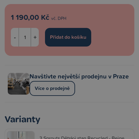
1 190,00 Kč
vč. DPH
-
+
Navštivte největší prodejnu v Praze
Více o prodejně
Varianty
3 Sprouts Dětský stan Recycled - Beige