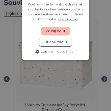
Související
Používáním našich webových stránek
souhlasíte se všemi soubory cookie v
High-contrast mode
souladu s našimi zásadami používání
souborů cookie.
Více informací
VŠE PŘIJMOUT
VŠE ODMÍTNOUT
ZOBRAZIT PODROBNOSTI
ean
3 Sprouts Truhla na hračky Recycled -
Terrazzo/Cream