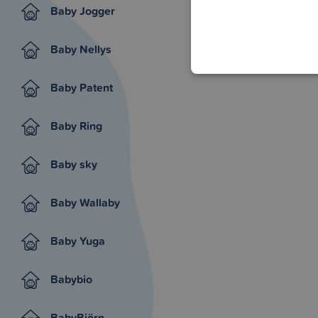
Baby Jogger
Baby Nellys
Baby Patent
Baby Ring
Baby sky
Baby Wallaby
Baby Yuga
Babybio
BabyBjörn