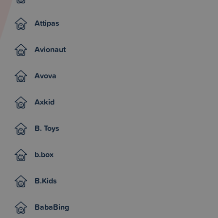
Attipas
Avionaut
Avova
Axkid
B. Toys
b.box
B.Kids
BabaBing