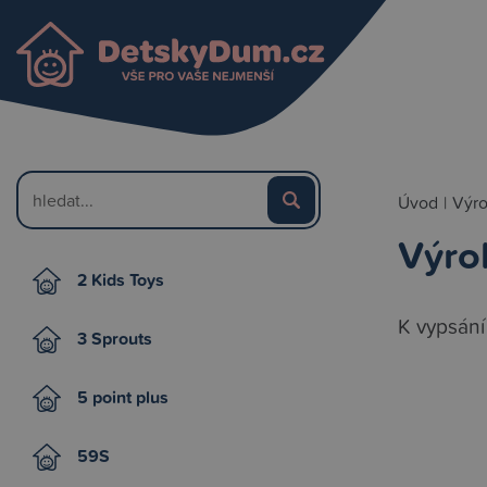
Úvod
|
Výr
Výro
2 Kids Toys
K vypsání
3 Sprouts
5 point plus
59S