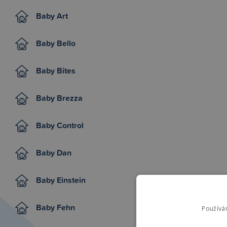
Baby Art
Baby Bello
Baby Bites
Baby Brezza
Baby Control
Baby Dan
Baby Einstein
Baby Fehn
Používá