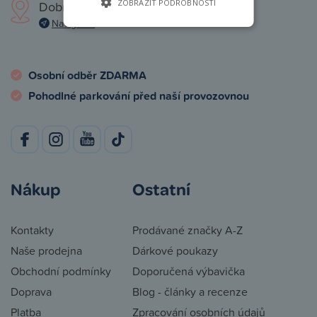
ZOBRAZIT PODROBNOSTI
Dobronická 1257, Praha 4
Navigovat
Osobní odběr ZDARMA
Pohodlné parkování před naší provozovnou
Nákup
Ostatní
Kontakty
Prodávané značky A-Z
Naše prodejna
Dárkové poukazy
Obchodní podmínky
Doporučená výbavička
Doprava
Blog - články a recenze
Platba
Zpracování osobních údajů