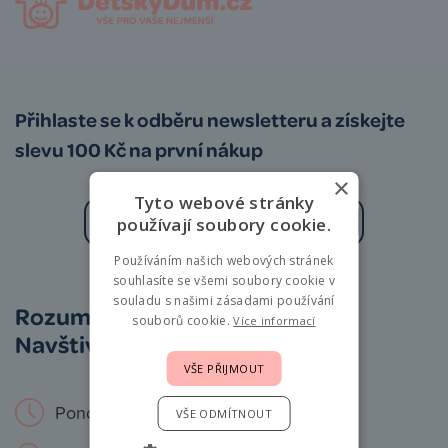
Přihlaste se k odběru newsletteru a získejte
slevu 100 Kč na první nákup
×
Tyto webové stránky
používají soubory cookie.
Používáním našich webových stránek
Zásady zpracování osobních údajů
souhlasíte se všemi soubory cookie v
souladu s našimi zásadami používání
Rozumíme vám i miminkům.
souborů cookie.
Více informací
Navštivte nás osobně!
VŠE PŘIJMOUT
Pondělí – Neděle: 9 – 19 hod.
VŠE ODMÍTNOUT