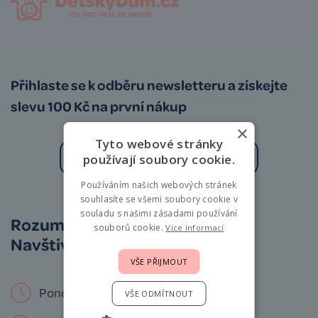
Přihlaste se k odběru newsletteru a získejte
slevu 100 Kč na první nákup
×
Tyto webové stránky
používají soubory cookie.
Používáním našich webových stránek
Zásady zpracování osobních údajů
souhlasíte se všemi soubory cookie v
souladu s našimi zásadami používání
Rozumíme vám i miminkům.
souborů cookie.
Více informací
Navštivte nás osobně!
VŠE PŘIJMOUT
Pondělí – Neděle: 9 – 19 hod.
VŠE ODMÍTNOUT