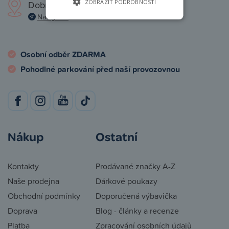
ZOBRAZIT PODROBNOSTI
Dobronická 1257, Praha 4
Navigovat
Osobní odběr ZDARMA
Pohodlné parkování před naší provozovnou
Nákup
Ostatní
Kontakty
Prodávané značky A-Z
Naše prodejna
Dárkové poukazy
Obchodní podmínky
Doporučená výbavička
Doprava
Blog - články a recenze
Platba
Zpracování osobních údajů