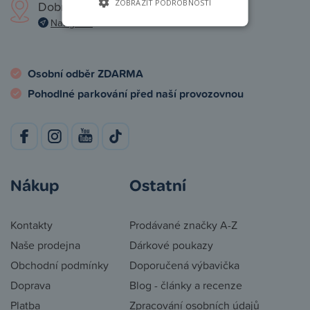
ZOBRAZIT PODROBNOSTI
Dobronická 1257, Praha 4
Navigovat
Osobní odběr ZDARMA
Pohodlné parkování před naší provozovnou
Nákup
Ostatní
Kontakty
Prodávané značky A-Z
Naše prodejna
Dárkové poukazy
Obchodní podmínky
Doporučená výbavička
Doprava
Blog - články a recenze
Platba
Zpracování osobních údajů