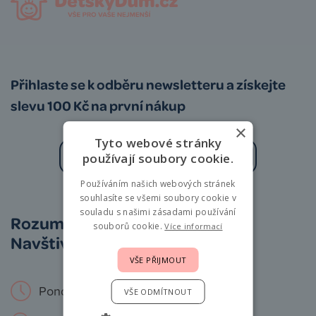
Přihlaste se k odběru newsletteru a získejte
slevu 100 Kč na první nákup
×
Tyto webové stránky
používají soubory cookie.
Používáním našich webových stránek
Zásady zpracování osobních údajů
souhlasíte se všemi soubory cookie v
souladu s našimi zásadami používání
Rozumíme vám i miminkům.
souborů cookie.
Více informací
Navštivte nás osobně!
VŠE PŘIJMOUT
Pondělí – Neděle: 9 – 19 hod.
VŠE ODMÍTNOUT