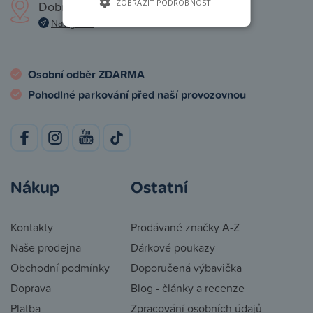
ZOBRAZIT PODROBNOSTI
Dobronická 1257, Praha 4
Navigovat
Osobní odběr ZDARMA
Pohodlné parkování před naší provozovnou
Nákup
Ostatní
Kontakty
Prodávané značky A-Z
Naše prodejna
Dárkové poukazy
Obchodní podmínky
Doporučená výbavička
Doprava
Blog - články a recenze
Platba
Zpracování osobních údajů