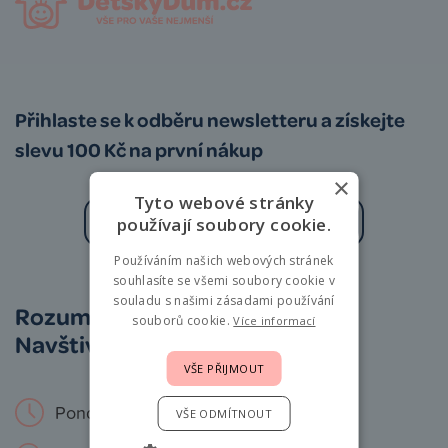
Přihlaste se k odběru newsletteru a získejte
slevu 100 Kč na první nákup
×
Tyto webové stránky
používají soubory cookie.
Používáním našich webových stránek
Zásady zpracování osobních údajů
souhlasíte se všemi soubory cookie v
souladu s našimi zásadami používání
Rozumíme vám i miminkům.
souborů cookie.
Více informací
Navštivte nás osobně!
VŠE PŘIJMOUT
Pondělí – Neděle: 9 – 19 hod.
VŠE ODMÍTNOUT