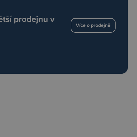
ětší prodejnu v
Více o prodejně