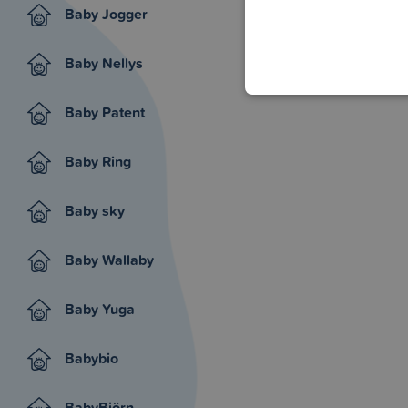
Baby Jogger
Baby Nellys
Baby Patent
Baby Ring
Baby sky
Baby Wallaby
Baby Yuga
Babybio
BabyBjörn