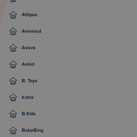
Attipas
Avionaut
Avova
Axkid
B. Toys
b.box
B.Kids
BabaBing