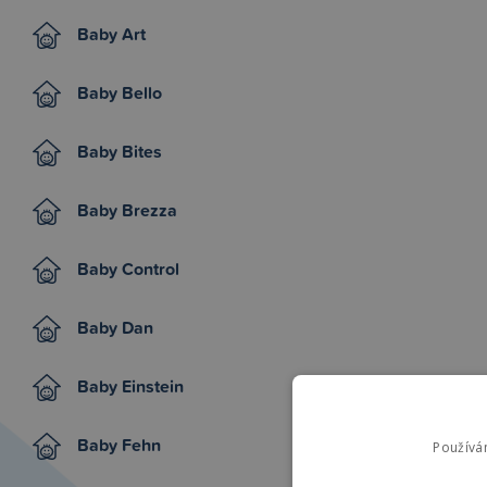
Baby Art
Baby Bello
Baby Bites
Baby Brezza
Baby Control
Baby Dan
Baby Einstein
Baby Fehn
Používá