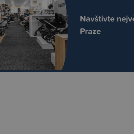
Navštivte nejv
Praze