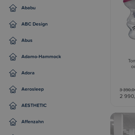
Ababu
ABC Design
Abus
Adamo-Hammock
Tom
o
Adora
Aerosleep
3 390,0
2 990
AESTHETIC
Affenzahn