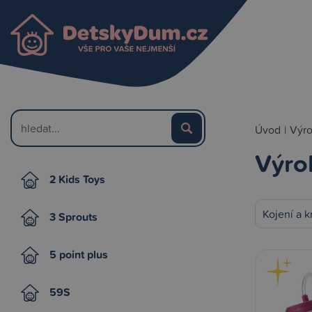
Úvod
|
Výr
Výro
2 Kids Toys
Kojení a 
3 Sprouts
5 point plus
59S