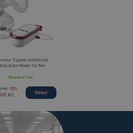
mee Tippee elektrická
dsávačka Made for Me
Skladem
1 ks
0 Kč
-12%
Detail
,00 Kč