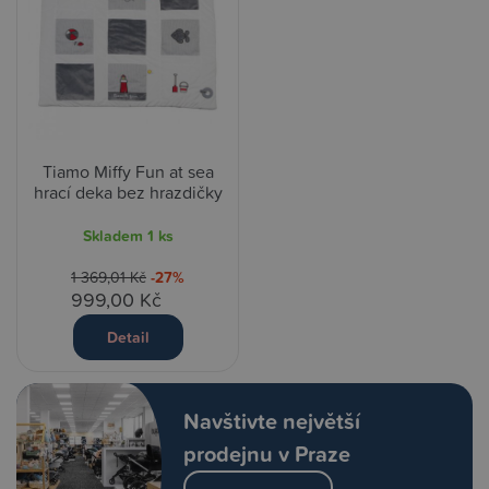
Tiamo Miffy Fun at sea
hrací deka bez hrazdičky
Skladem
1 ks
1 369,01 Kč
-27%
999,00 Kč
Detail
Navštivte největší
prodejnu v Praze