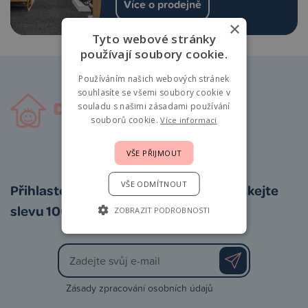
Více o prodejně
×
Tyto webové stránky
používají soubory cookie.
Používáním našich webových stránek
souhlasíte se všemi soubory cookie v
souladu s našimi zásadami používání
souborů cookie.
Více informací
VŠE PŘIJMOUT
VŠE ODMÍTNOUT
Přihlaste se k odběru newsletteru a získejte
slevu 100 Kč na první nákup
ZOBRAZIT PODROBNOSTI
Zásady zpracování osobních údajů