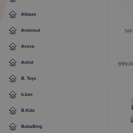
Attipas
Avionaut
TAF
Avova
Axkid
999,0
B. Toys
b.box
B.Kids
BabaBing