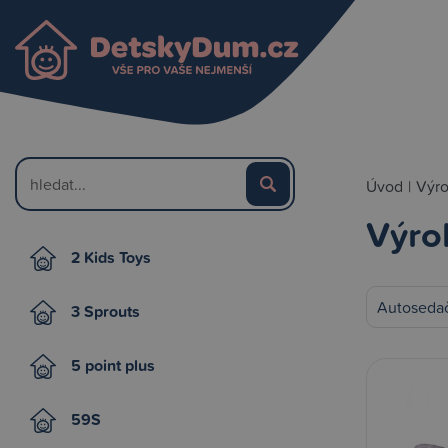
Úvod
|
Výr
Výro
2 Kids Toys
Autosedač
3 Sprouts
5 point plus
59S