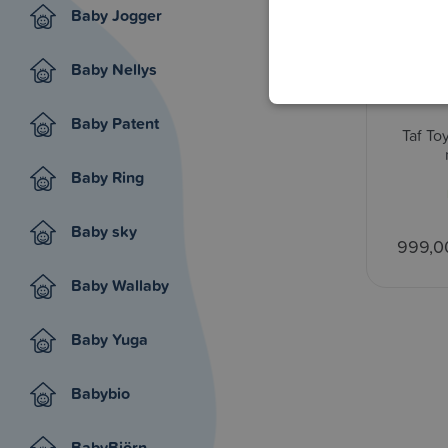
Baby Jogger
Baby Nellys
Baby Patent
Taf To
Baby Ring
Baby sky
999,0
Baby Wallaby
Baby Yuga
Babybio
BabyBjörn