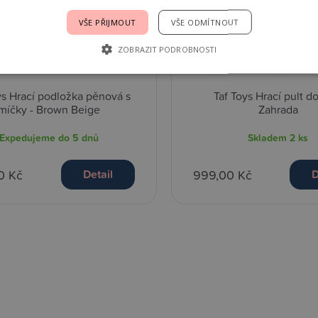
VŠE PŘIJMOUT
VŠE ODMÍTNOUT
ZOBRAZIT PODROBNOSTI
ys Hrací podložka pěnová s
Taf Toys Hrací pult d
míčky - Brown Beige
Zahrada
Expedujeme do 5 dnů
Skladem
2 ks
0 Kč
999,00 Kč
Detail
D