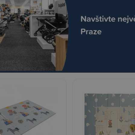
Navštivte nejv
Praze