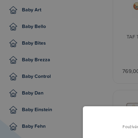
Baby Art
Baby Bello
TAF T
Baby Bites
Baby Brezza
769,0
Baby Control
Baby Dan
Baby Einstein
Baby Fehn
Používá