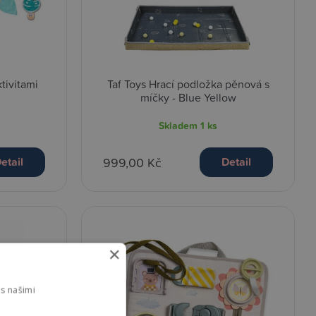
tivitami
Taf Toys Hrací podložka pěnová s
míčky - Blue Yellow
Skladem
1 ks
999,00 Kč
etail
Detail
×
s našimi