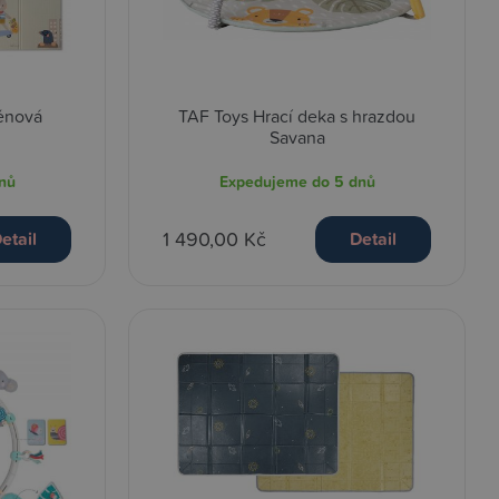
pěnová
TAF Toys Hrací deka s hrazdou
Savana
nů
Expedujeme do 5 dnů
1 490,00 Kč
etail
Detail