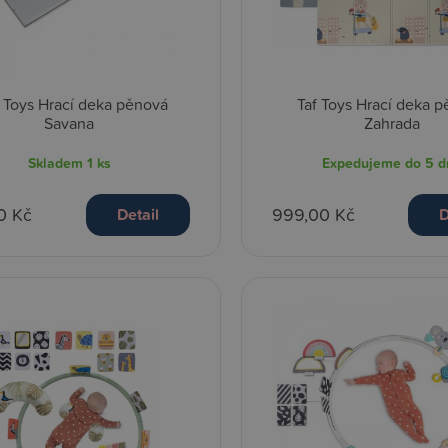
 Toys Hrací deka pěnová
Taf Toys Hrací deka 
Savana
Zahrada
Skladem
1 ks
Expedujeme do 5 d
0 Kč
999,00 Kč
Detail
D