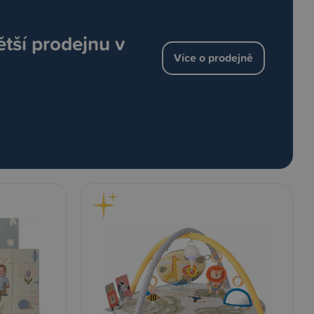
ětší prodejnu v
Více o prodejně