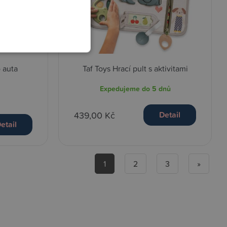
o auta
Taf Toys Hrací pult s aktivitami
Expedujeme do 5 dnů
439,00 Kč
Detail
etail
1
2
3
»