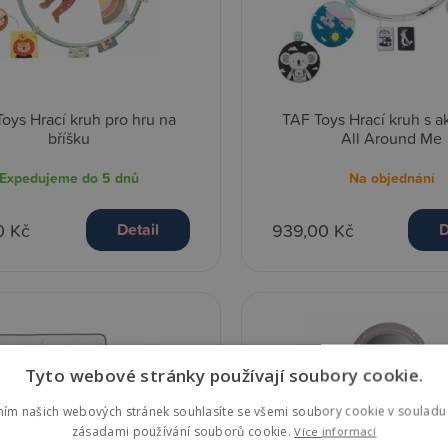
oys Hrací kruh pro hru na
TAF Toys Hrací kruh s ak
bříšku
All Around Me
Expedujeme do 5 dnů
Na objednání
0 Kč
939,00 Kč
Detail
D
Tyto webové stránky používají soubory cookie.
ním našich webových stránek souhlasíte se všemi soubory cookie v souladu 
zásadami používání souborů cookie.
Více informací