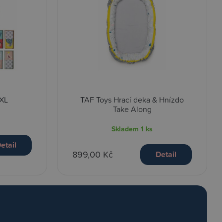
XL
TAF Toys Hrací deka & Hnízdo
Take Along
Skladem
1 ks
etail
899,00 Kč
Detail