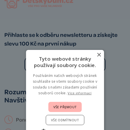
Přihlaste se k odběru newsletteru a získejte
slevu 100 Kč na první nákup
×
Tyto webové stránky
používají soubory cookie.
Používáním našich webových stránek
Zásady zpracování osobních údajů
souhlasíte se všemi soubory cookie v
souladu s našimi zásadami používání
Rozumíme vám i miminkům.
souborů cookie.
Více informací
Navštivte nás osobně!
VŠE PŘIJMOUT
Pondělí – Neděle: 9 – 19 hod.
VŠE ODMÍTNOUT