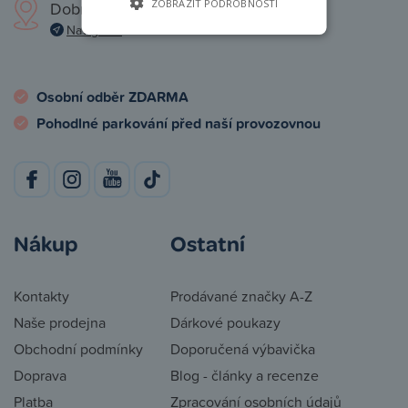
ZOBRAZIT PODROBNOSTI
Dobronická 1257, Praha 4
Navigovat
Osobní odběr ZDARMA
Pohodlné parkování před naší provozovnou
Nákup
Ostatní
Kontakty
Prodávané značky A-Z
Naše prodejna
Dárkové poukazy
Obchodní podmínky
Doporučená výbavička
Doprava
Blog - články a recenze
Platba
Zpracování osobních údajů