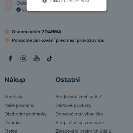
ZOBRAZIT PODROBNOSTI
Dobronická 1257, Praha 4
Navigovat
Osobní odběr ZDARMA
Pohodlné parkování před naší provozovnou
Nákup
Ostatní
Kontakty
Prodávané značky A-Z
Naše prodejna
Dárkové poukazy
Obchodní podmínky
Doporučená výbavička
Doprava
Blog - články a recenze
Platba
Zpracování osobních údajů