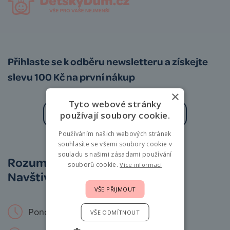
Přihlaste se k odběru newsletteru a získejte
slevu 100 Kč na první nákup
×
Tyto webové stránky
používají soubory cookie.
Používáním našich webových stránek
Zásady zpracování osobních údajů
souhlasíte se všemi soubory cookie v
souladu s našimi zásadami používání
Rozumíme vám i miminkům.
souborů cookie.
Více informací
Navštivte nás osobně!
VŠE PŘIJMOUT
Pondělí – Neděle: 9 – 19 hod.
VŠE ODMÍTNOUT