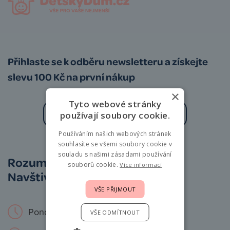
Přihlaste se k odběru newsletteru a získejte
slevu 100 Kč na první nákup
×
Tyto webové stránky
používají soubory cookie.
Používáním našich webových stránek
Zásady zpracování osobních údajů
souhlasíte se všemi soubory cookie v
souladu s našimi zásadami používání
Rozumíme vám i miminkům.
souborů cookie.
Více informací
Navštivte nás osobně!
VŠE PŘIJMOUT
Pondělí – Neděle: 9 – 19 hod.
VŠE ODMÍTNOUT