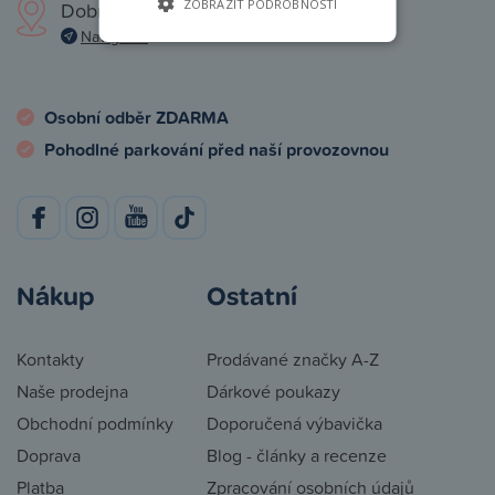
ZOBRAZIT PODROBNOSTI
Dobronická 1257, Praha 4
Navigovat
Osobní odběr ZDARMA
Pohodlné parkování před naší provozovnou
Nákup
Ostatní
Kontakty
Prodávané značky A-Z
Naše prodejna
Dárkové poukazy
Obchodní podmínky
Doporučená výbavička
Doprava
Blog - články a recenze
Platba
Zpracování osobních údajů