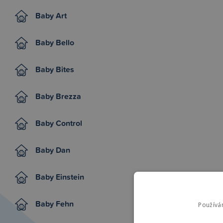
Baby Art
Baby Bello
Baby Bites
Baby Brezza
Baby Control
Baby Dan
Baby Einstein
Baby Fehn
Používá