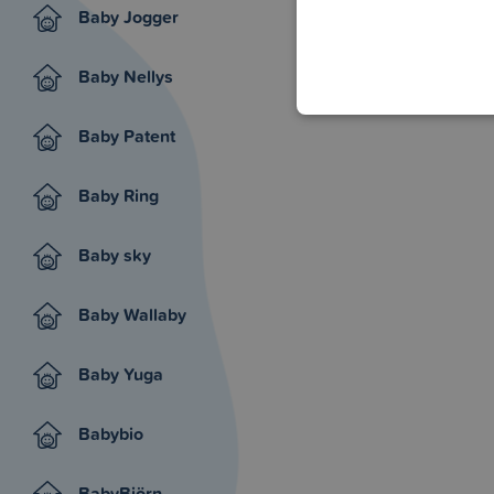
Baby Jogger
Baby Nellys
Baby Patent
Baby Ring
Baby sky
Baby Wallaby
Baby Yuga
Babybio
BabyBjörn