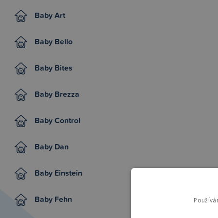
Baby Art
Baby Bello
Baby Bites
Baby Brezza
Baby Control
Baby Dan
Baby Einstein
Baby Fehn
Používá