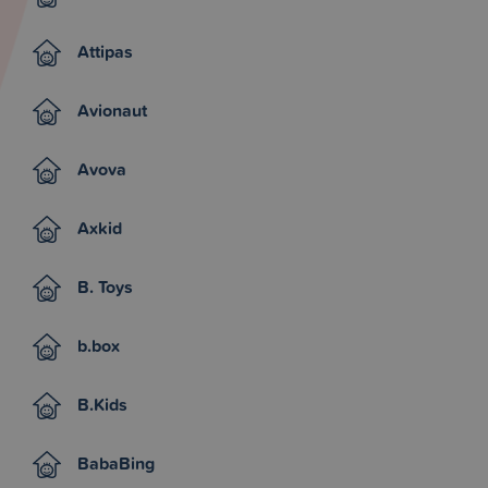
Attipas
Avionaut
Avova
Axkid
B. Toys
b.box
B.Kids
BabaBing