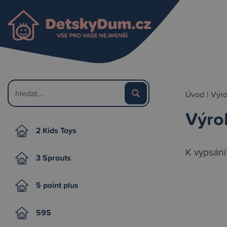
Úvod
|
Výr
Výro
2 Kids Toys
K vypsání
3 Sprouts
5 point plus
59S