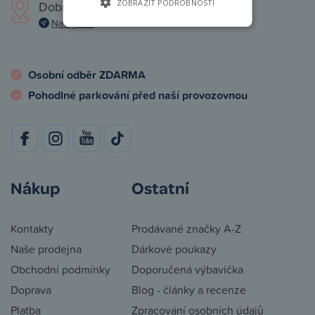
ZOBRAZIT PODROBNOSTI
Dobronická 1257, Praha 4
Navigovat
Osobní odběr ZDARMA
Pohodlné parkování před naší provozovnou
Nákup
Ostatní
Kontakty
Prodávané značky A-Z
Naše prodejna
Dárkové poukazy
Obchodní podmínky
Doporučená výbavička
Doprava
Blog - články a recenze
Platba
Zpracování osobních údajů