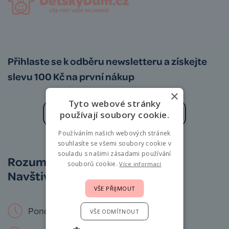
Přihlaste se k odběru newsletteru a získejte
slevu 100 Kč na první nákup
×
Tyto webové stránky
používají soubory cookie.
Používáním našich webových stránek
Zásady zpracování osobních údajů
souhlasíte se všemi soubory cookie v
souladu s našimi zásadami používání
Rozumíme vám i miminkům.
souborů cookie.
Více informací
Navštivte nás osobně!
VŠE PŘIJMOUT
Pondělí – Neděle: 9 – 19 hod.
VŠE ODMÍTNOUT