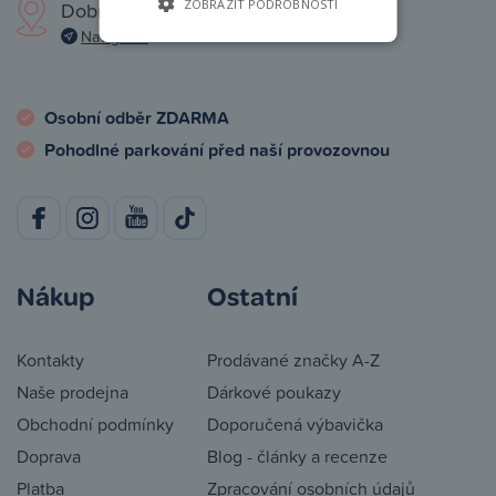
ZOBRAZIT PODROBNOSTI
Dobronická 1257, Praha 4
Navigovat
Osobní odběr ZDARMA
Pohodlné parkování před naší provozovnou
Nákup
Ostatní
Kontakty
Prodávané značky A-Z
Naše prodejna
Dárkové poukazy
Obchodní podmínky
Doporučená výbavička
Doprava
Blog - články a recenze
Platba
Zpracování osobních údajů