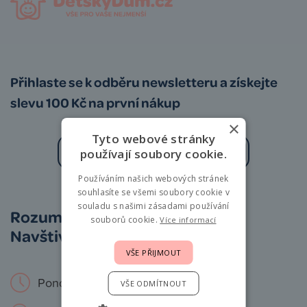
Přihlaste se k odběru newsletteru a získejte
slevu 100 Kč na první nákup
×
Tyto webové stránky
používají soubory cookie.
Používáním našich webových stránek
Zásady zpracování osobních údajů
souhlasíte se všemi soubory cookie v
souladu s našimi zásadami používání
Rozumíme vám i miminkům.
souborů cookie.
Více informací
Navštivte nás osobně!
VŠE PŘIJMOUT
Pondělí – Neděle: 9 – 19 hod.
VŠE ODMÍTNOUT