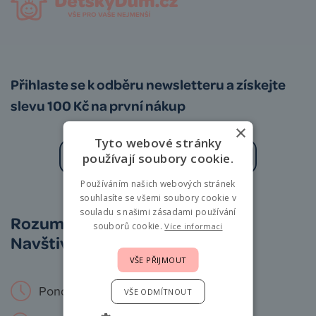
Přihlaste se k odběru newsletteru a získejte
slevu 100 Kč na první nákup
×
Tyto webové stránky
používají soubory cookie.
Používáním našich webových stránek
Zásady zpracování osobních údajů
souhlasíte se všemi soubory cookie v
souladu s našimi zásadami používání
Rozumíme vám i miminkům.
souborů cookie.
Více informací
Navštivte nás osobně!
VŠE PŘIJMOUT
Pondělí – Neděle: 9 – 19 hod.
VŠE ODMÍTNOUT