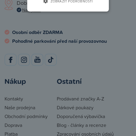
ZOBRAZIT PODROBNOSTI
Dobronická 1257, Praha 4
Navigovat
Osobní odběr ZDARMA
Pohodlné parkování před naší provozovnou
Nákup
Ostatní
Kontakty
Prodávané značky A-Z
Naše prodejna
Dárkové poukazy
Obchodní podmínky
Doporučená výbavička
Doprava
Blog - články a recenze
Platba
Zpracování osobních údajů