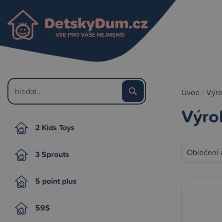
Úvod
|
Výr
Výro
2 Kids Toys
Oblečení 
3 Sprouts
5 point plus
59S