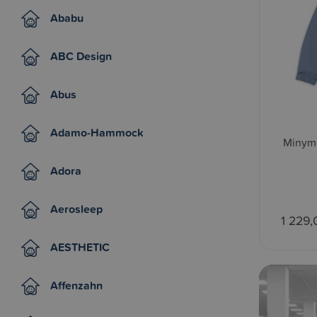
Ababu
ABC Design
Abus
Adamo-Hammock
Minymo
Adora
Aerosleep
1 229,
AESTHETIC
Affenzahn