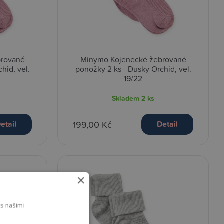
brované
Minymo Kojenecké žebrované
hid, vel.
ponožky 2 ks - Dusky Orchid, vel.
19/22
Skladem
2 ks
199,00 Kč
etail
Detail
×
s našimi