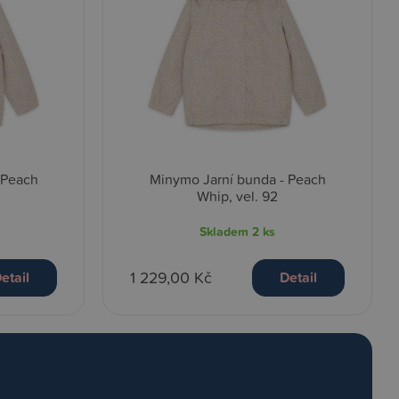
 Peach
Minymo Jarní bunda - Peach
Whip, vel. 92
Skladem
2 ks
1 229,00 Kč
etail
Detail