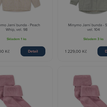
ymo Jarní bunda - Peach
Minymo Jarní bunda - 
Whip, vel. 98
vel. 104
Skladem
1 ks
Skladem
3 ks
00 Kč
1 229,00 Kč
Detail
D