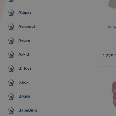
Attipas
Avionaut
Min
Avova
Axkid
1 229,
B. Toys
b.box
B.Kids
BabaBing