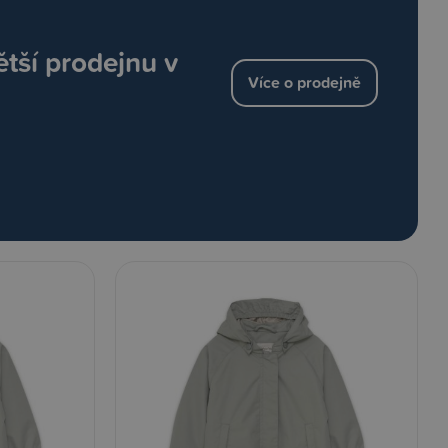
ětší prodejnu v
Více o prodejně