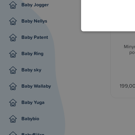
Baby Jogger
Baby Nellys
Baby Patent
Miny
po
Baby Ring
Baby sky
199,0
Baby Wallaby
Baby Yuga
Babybio
BabyBjörn