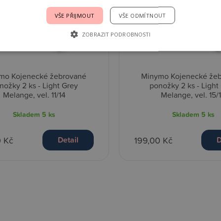
VŠE PŘIJMOUT
VŠE ODMÍTNOUT
ZOBRAZIT PODROBNOSTI
mo Kojenecké žebrované
Minymo Kojenecké že
nožky 2 ks - Light Grey
ponožky 2 ks - Light
Melange, vel. 11/14
Melange, vel. 15/
Skladem
5 ks
Skladem
5 ks
0 Kč
199,00 Kč
Detail
D