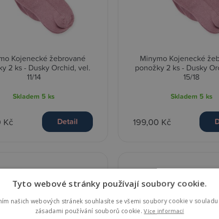
mo Kojenecké žebrované
Minymo Kojenecké že
y 2 ks - Dusky Orchid, vel.
ponožky 2 ks - Dusky Orc
11/14
15/18
Skladem
5 ks
Skladem
5 ks
0 Kč
199,00 Kč
Detail
D
Tyto webové stránky používají soubory cookie.
ním našich webových stránek souhlasíte se všemi soubory cookie v souladu 
zásadami používání souborů cookie.
Více informací