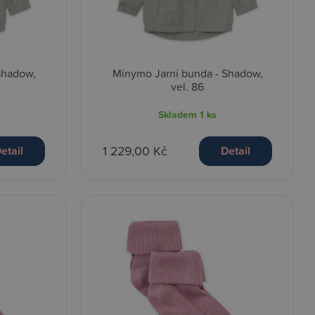
Shadow,
Minymo Jarní bunda - Shadow,
vel. 86
Skladem
1 ks
1 229,00 Kč
etail
Detail