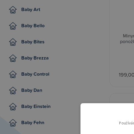
Baby Art
Baby Bello
Miny
ponožk
Baby Bites
Baby Brezza
Baby Control
199,0
Baby Dan
Baby Einstein
Baby Fehn
Používá