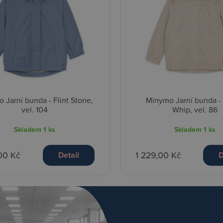
 Jarní bunda - Flint Stone,
Minymo Jarní bunda -
vel. 104
Whip, vel. 86
Skladem
1 ks
Skladem
1 ks
00 Kč
1 229,00 Kč
Detail
D