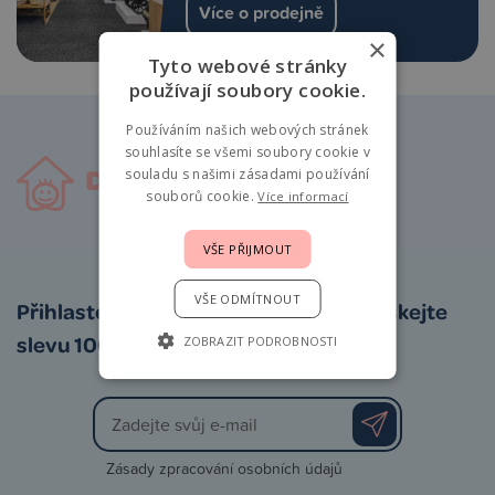
Více o prodejně
×
Tyto webové stránky
používají soubory cookie.
Používáním našich webových stránek
souhlasíte se všemi soubory cookie v
souladu s našimi zásadami používání
souborů cookie.
Více informací
VŠE PŘIJMOUT
VŠE ODMÍTNOUT
Přihlaste se k odběru newsletteru a získejte
slevu 100 Kč na první nákup
ZOBRAZIT PODROBNOSTI
Zásady zpracování osobních údajů