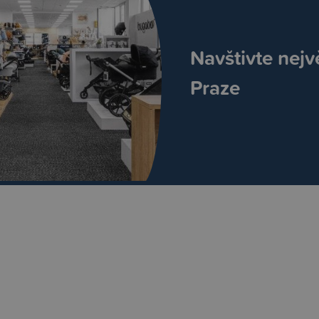
Navštivte nejv
Praze