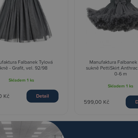
faktura Falbanek Tylová
Manufaktura Falbanek
kně - Grafit, vel. 92/98
sukně PettiSkirt Anthraci
0-6 m
Skladem
1 ks
Skladem
1 ks
0 Kč
Detail
599,00 Kč
D