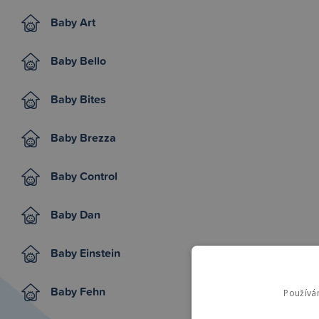
Baby Art
Baby Bello
Baby Bites
Baby Brezza
Baby Control
Baby Dan
Baby Einstein
Baby Fehn
Používá