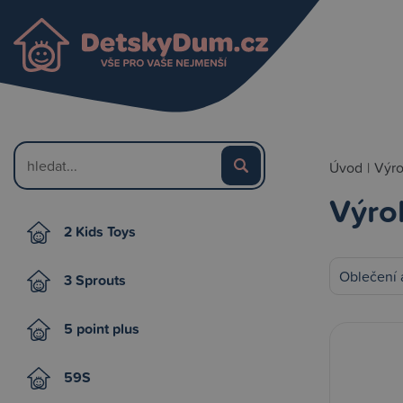
Úvod
|
Výr
Výro
2 Kids Toys
Oblečení 
3 Sprouts
5 point plus
59S