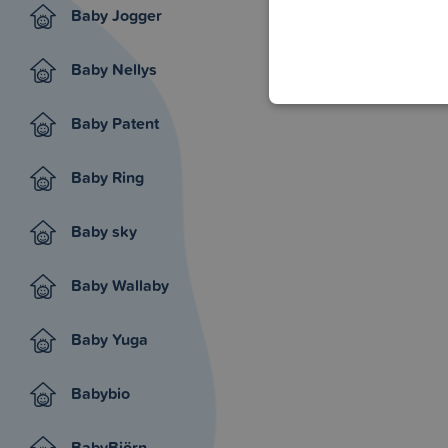
Baby Jogger
Baby Nellys
Baby Patent
Baby Ring
Baby sky
Baby Wallaby
Baby Yuga
Babybio
BabyBjörn