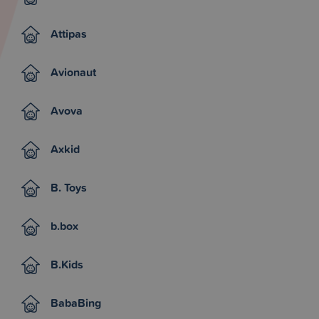
Attipas
Avionaut
Avova
Axkid
B. Toys
b.box
B.Kids
BabaBing