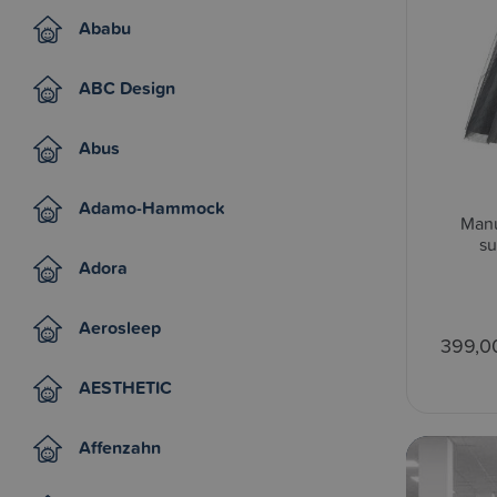
Ababu
ABC Design
Abus
Adamo-Hammock
Manu
su
Adora
Aerosleep
399,0
AESTHETIC
Affenzahn