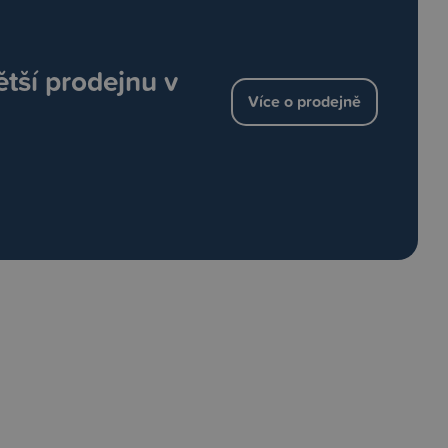
ětší prodejnu v
Více o prodejně