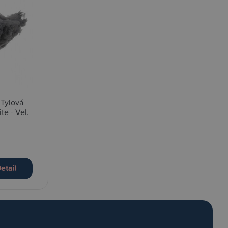
 Tylová
te - Vel.
etail