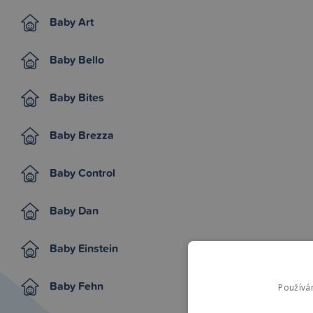
Baby Art
Baby Bello
Baby Bites
Baby Brezza
Baby Control
Baby Dan
Baby Einstein
Baby Fehn
Používá