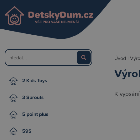
Úvod
|
Výr
Výro
2 Kids Toys
K vypsání
3 Sprouts
5 point plus
59S