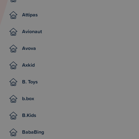
Attipas
Avionaut
Avova
Axkid
B. Toys
b.box
B.Kids
BabaBing