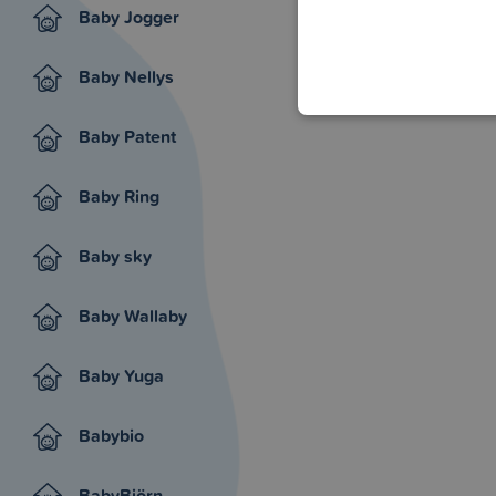
Baby Jogger
Baby Nellys
Baby Patent
Baby Ring
Baby sky
Baby Wallaby
Baby Yuga
Babybio
BabyBjörn