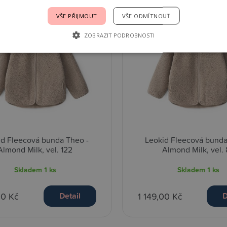
VŠE PŘIJMOUT
VŠE ODMÍTNOUT
ZOBRAZIT PODROBNOSTI
id Fleecová bunda Theo -
Leokid Fleecová bunda
Almond Milk, vel. 122
Almond Milk, vel.
Skladem
1 ks
Skladem
1 ks
00 Kč
1 149,00 Kč
Detail
D