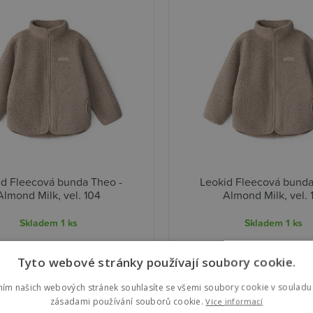
id Fleecová bunda Theo -
Leokid Fleecová bunda
Almond Milk, vel. 104
Almond Milk, vel. 
Skladem
1 ks
Skladem
1 ks
00 Kč
1 149,00 Kč
Detail
D
Tyto webové stránky používají soubory cookie.
ním našich webových stránek souhlasíte se všemi soubory cookie v souladu 
zásadami používání souborů cookie.
Více informací