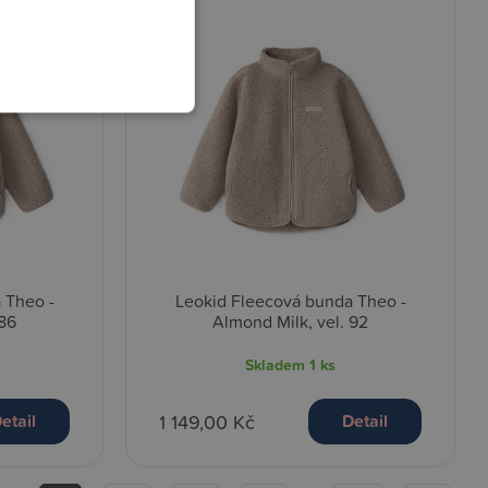
 Theo -
Leokid Fleecová bunda Theo -
 86
Almond Milk, vel. 92
Skladem
1 ks
1 149,00 Kč
etail
Detail