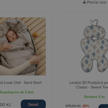
Přečíst více
d fusak Olaf - Sand Shell
Leokid 3D Prodyšná p
Classic - Sweet Tw
Expedujeme do 3 dnů
Skladem
5 ks
,00 Kč
Detail
879,00 Kč
-20%