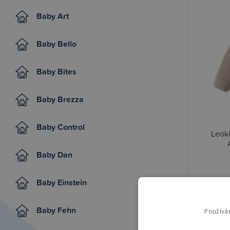
Baby Art
Baby Bello
Baby Bites
Baby Brezza
Baby Control
Leok
Baby Dan
Baby Einstein
1 149,
Baby Fehn
Používá