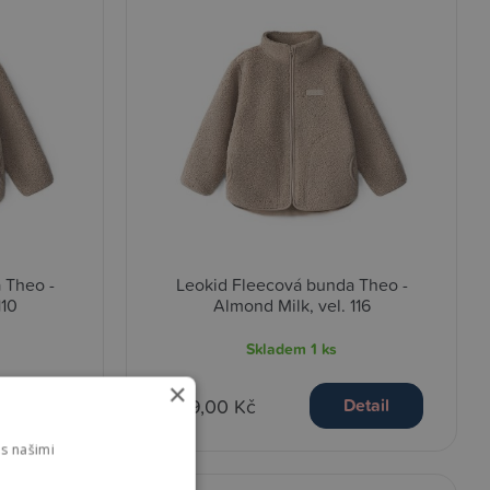
 Theo -
Leokid Fleecová bunda Theo -
110
Almond Milk, vel. 116
Skladem
1 ks
×
1 149,00 Kč
etail
Detail
s našimi