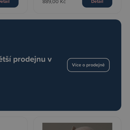
889,00 Kč
etail
Detail
ětší prodejnu v
Více o prodejně