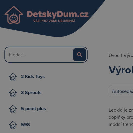
Úvod
|
Výr
Výro
2 Kids Toys
Autosedač
3 Sprouts
5 point plus
Leokid je zn
doplňky pro
módní trend
59S