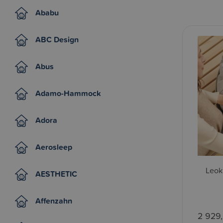
Ababu
ABC Design
Abus
Adamo-Hammock
Adora
Aerosleep
Leoki
AESTHETIC
Affenzahn
2 929