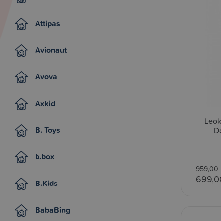
Attipas
Avionaut
Avova
Axkid
Leok
B. Toys
Do
b.box
959,00 
699,0
B.Kids
BabaBing