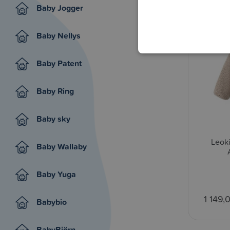
Baby Jogger
Baby Nellys
Baby Patent
Baby Ring
Baby sky
Leok
Baby Wallaby
Baby Yuga
1 149,
Babybio
BabyBjörn