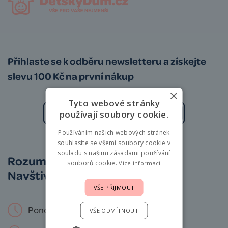
Přihlaste se k odběru newsletteru a získejte
slevu 100 Kč na první nákup
×
Tyto webové stránky
používají soubory cookie.
Používáním našich webových stránek
Zásady zpracování osobních údajů
souhlasíte se všemi soubory cookie v
souladu s našimi zásadami používání
Rozumíme vám i miminkům.
souborů cookie.
Více informací
Navštivte nás osobně!
VŠE PŘIJMOUT
Pondělí – Neděle: 9 – 19 hod.
VŠE ODMÍTNOUT