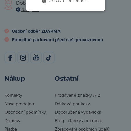
ZOBRAZIT PODROBNOSTI
Dobronická 1257, Praha 4
Navigovat
Osobní odběr ZDARMA
Pohodlné parkování před naší provozovnou
Nákup
Ostatní
Kontakty
Prodávané značky A-Z
Naše prodejna
Dárkové poukazy
Obchodní podmínky
Doporučená výbavička
Doprava
Blog - články a recenze
Platba
Zpracování osobních údajů