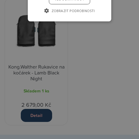
ZOBRAZIT PODROBNOSTI
Kong.Walther Rukavice na
kočárek - Lamb Black
Night
Skladem
1 ks
2 679,00 Kč
Detail