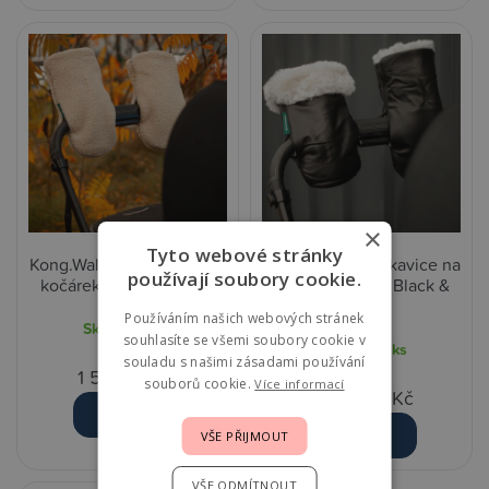
×
Tyto webové stránky
Kong.Walther Rukavice na
Kong.Walther Rukavice na
používají soubory cookie.
kočárek - Creme Teddy
kočárek - Lamb Black &
White
Používáním našich webových stránek
Skladem
1 ks
souhlasíte se všemi soubory cookie v
Skladem
1 ks
souladu s našimi zásadami používání
1 529,00 Kč
souborů cookie.
Více informací
2 679,00 Kč
Detail
Detail
VŠE PŘIJMOUT
VŠE ODMÍTNOUT