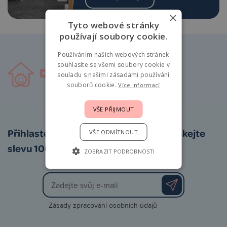
×
Tyto webové stránky
používají soubory cookie.
Používáním našich webových stránek
souhlasíte se všemi soubory cookie v
souladu s našimi zásadami používání
souborů cookie.
Více informací
VŠE PŘIJMOUT
Přihlaste se k odběru newsletteru a získejte
VŠE ODMÍTNOUT
slevu 100 Kč na první nákup
ZOBRAZIT PODROBNOSTI
Zásady zpracování osobních údajů