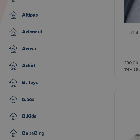
Attipas
Avionaut
JiTul
Avova
280,00 
Axkid
199,0
B. Toys
b.box
B.Kids
BabaBing