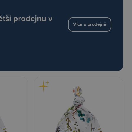
ětší prodejnu v
Více o prodejně