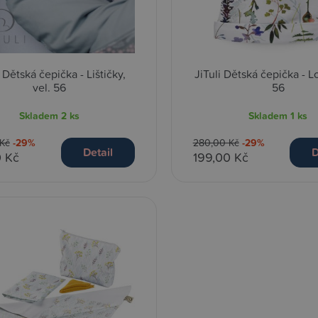
i Dětská čepička - Lištičky,
JiTuli Dětská čepička - L
vel. 56
56
Skladem
2 ks
Skladem
1 ks
Kč
-29%
280,00 Kč
-29%
Detail
D
0 Kč
199,00 Kč