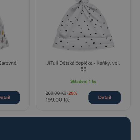
 Barevné
JiTuli Dětská čepička - Kaňky, vel.
56
Skladem
1 ks
280,00 Kč
-29%
etail
Detail
199,00 Kč