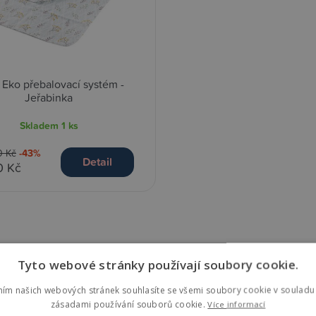
i Eko přebalovací systém -
Jeřabinka
Skladem
1 ks
0 Kč
-43%
Detail
0 Kč
Tyto webové stránky používají soubory cookie.
ním našich webových stránek souhlasíte se všemi soubory cookie v souladu 
zásadami používání souborů cookie.
Více informací