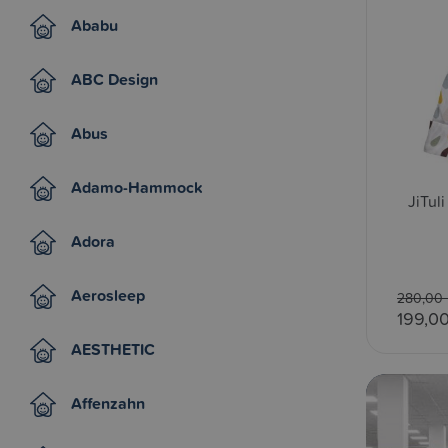
Ababu
ABC Design
Abus
Adamo-Hammock
JiTul
Adora
Aerosleep
280,00 
199,0
AESTHETIC
Affenzahn