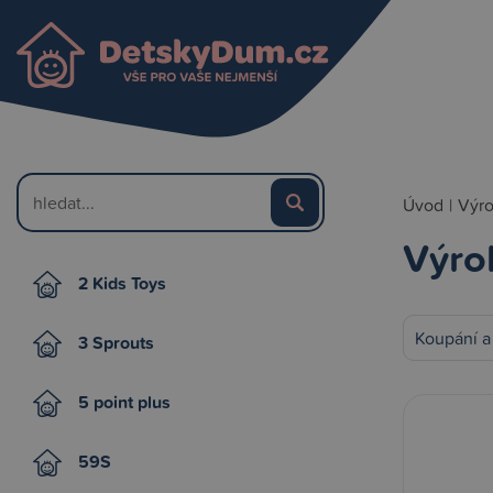
Úvod
|
Výr
Výrob
2 Kids Toys
Koupání a
3 Sprouts
5 point plus
59S