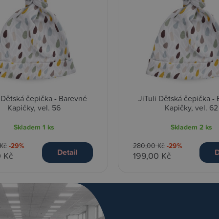
i Dětská čepička - Barevné
JiTuli Dětská čepička -
Kapičky, vel. 56
Kapičky, vel. 62
Skladem
1 ks
Skladem
2 ks
Kč
-29%
280,00 Kč
-29%
Detail
D
0 Kč
199,00 Kč