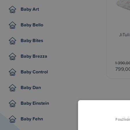
Baby Art
Baby Bello
JiTul
Baby Bites
Baby Brezza
1 390,0
799,0
Baby Control
Baby Dan
Baby Einstein
Baby Fehn
Používá