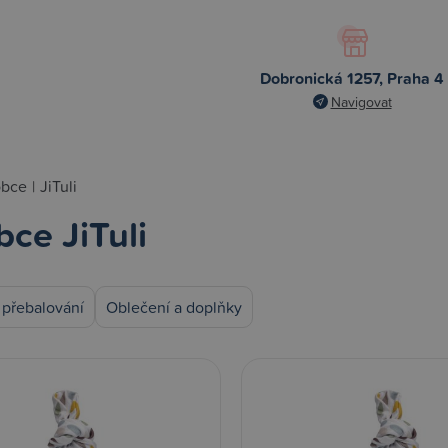
Dobronická 1257, Praha 4
Navigovat
obce
|
JiTuli
ce JiTuli
 přebalování
Oblečení a doplňky