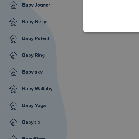
Baby Jogger
Baby Nellys
Baby Patent
Baby Ring
Baby sky
Baby Wallaby
Baby Yuga
Babybio
BabyBjörn